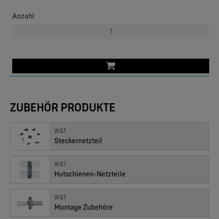
NEW
Anzahl
W&T
ZUBEHÖR PRODUKTE
Com-Server, Modbus Gateway | TCP/IP <-> Seriell
W&T
Steckernetzteil
W&T
Hutschienen-Netzteile
W&T
Montage Zubehöre