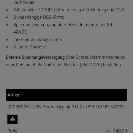
Kerntreiber
Vollständige TCP/IP-Unterstützung inkl. Routing und DNS
2 unabhängige USB-Ports
Spannungsversorgung über PoE oder extern mit 24-
48VDC
W&T
Interoperabilitätsgarantie
AT-Modem-Emulator
5 Jahre Garantie
Externe Spannungsversorgung
über Schraubklemmanschluss
oder PoE, bei Bedarf bitte mit Netzteil (z.B. 11025) bestellen.
Artikel
02020098 : USB-Server Gigabit 2.0, 2x USB TCP IP, 53663
W&T
Com-Server Spezial - Von OEM bis 19 Zoll
Preis
348.00
CHF