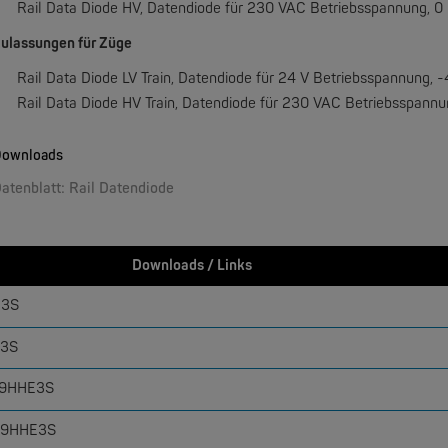
Rail Data Diode HV, Datendiode für 230 VAC Betriebsspannung,
0 
NN
HIRSCHMANN
 1 Gbit/s Multiport Firewall
Rail Datendiode (RDD)
ulassungen für Züge
Rail Data Diode LV Train, Datendiode für 24 V Betriebsspannung, -
Rail Data Diode HV Train, Datendiode für 230 VAC Betriebsspannu
ownloads
atenblatt: Rail Datendiode
Downloads / Links
E3S
E3S
999HHE3S
999HHE3S