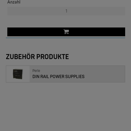
Anzahl
ZUBEHÖR PRODUKTE
PERLE
IOLAN DS I/O Device Server
Perle
DIN RAIL POWER SUPPLIES