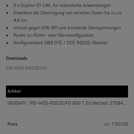
2 x Duplex-ST-LWL für redundante Anwendungen
Erweitern die Übertragung von seriellen Daten bis zu ca.
4,6 km
Immun gegen EMI, RFI und transiente Überspannungen
Punkt-zu-Punkt- oder Sternkonfiguration
PERLE
Konfigurierbare DB9 DTE / DCE RS232-Stecker
IOLAN DS1, TS2, DG1, TG2 | 1/2 Ports Device Server
Downloads
NEW
PSI-MOS-RS232/FO
Artikel
06103411 : PSI-MOS-RS232/FO 850 T, EU Netzteil, 27084232
PERLE
IRG7000 5G Router - 5G Edge Mobilfunkrouter der Enterprise-Klasse
Preis
1’301.00
CHF