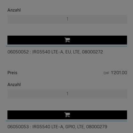
PERLE
WLAN
2 Antennen inklusiv
IOLAN SCG | 16, 32 oder 48 RS-232 RJ45
Anzahl
06050052 : IRG5540 LTE-A, EU, LTE, 08000272
Preis
1’201.00
CHF
PERLE
IOLAN SCG L | bis 50 Ports, 4G, V.92 Modem
Anzahl
06050053 : IRG5540 LTE-A, GPIO, LTE, 08000279