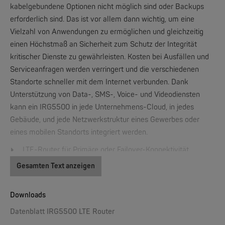
kabelgebundene Optionen nicht möglich sind oder Backups
erforderlich sind. Das ist vor allem dann wichtig, um eine
Vielzahl von Anwendungen zu ermöglichen und gleichzeitig
einen Höchstmaß an Sicherheit zum Schutz der Integrität
kritischer Dienste zu gewährleisten. Kosten bei Ausfällen und
PERLE
Serviceanfragen werden verringert und die verschiedenen
IOLAN DS1, TS2, DG1, TG2 | 1/2 Ports Device Server
Standorte schneller mit dem Internet verbunden. Dank
Unterstützung von Data-, SMS-, Voice- und Videodiensten
NEW
kann ein IRG5500 in jede Unternehmens-Cloud, in jedes
Gebäude, und jede Netzwerkstruktur eines Gewerbes oder
eines mobilen Standorts integriert werden.
LTE-Router für Primäre oder Failover-Konnektivität
Out-of-band-Management für Fehlerbehebung
Gesamten Text anzeigen
LTE-Advanced (LTE-A und LTE-A Pro): x10 schnellere
Downlink und x3 schnellere Uplink Geschwindigkeiten
Downloads
PERLE
Robuster, kompakter Formfaktor in Industriequalität (IP54)
IRG7000 5G Router - 5G Edge Mobilfunkrouter der Enterprise-Klasse
Datenblatt IRG5500 LTE Router
4-Port 10/100/1000 Ethernet