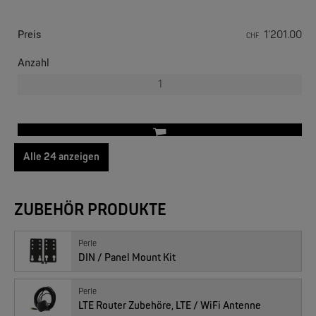
Preis
1’201.00
CHF
PERLE
Anzahl
IOLAN SCG LW | bis 50 Ports, WiFi, 4G, V.92 Modem
Alle 24 anzeigen
06050054 : IRG5540+ LTE-A PRO, EU, 08000062
ZUBEHÖR PRODUKTE
Preis
1’460.00
CHF
PERLE
Anzahl
Perle
IOLAN SCG M | 18, 34 oder 50 RS-232 RJ45
DIN / Panel Mount Kit
Perle
LTE Router Zubehöre, LTE / WiFi Antenne