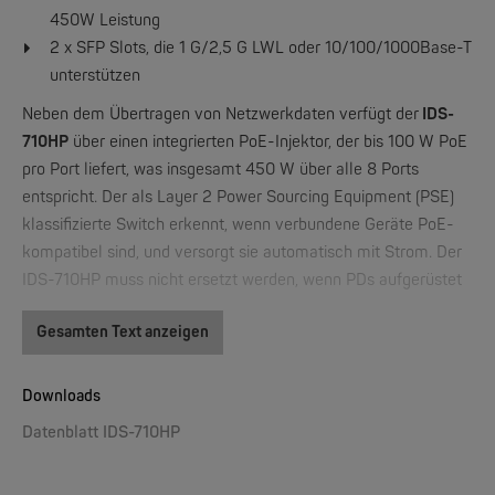
450W Leistung
2 x SFP Slots, die 1 G/2,5 G LWL oder 10/100/1000Base-T
unterstützen
Neben dem Übertragen von Netzwerkdaten verfügt der
IDS-
710HP
über einen integrierten PoE-Injektor, der bis 100 W PoE
PERLE
IOLAN DS1, TS2, DG1, TG2 | 1/2 Ports Device Server
pro Port liefert, was insgesamt 450 W über alle 8 Ports
entspricht. Der als Layer 2 Power Sourcing Equipment (PSE)
klassifizierte Switch erkennt, wenn verbundene Geräte PoE-
NEW
kompatibel sind, und versorgt sie automatisch mit Strom. Der
IDS-710HP muss nicht ersetzt werden, wenn PDs aufgerüstet
werden, da er als vollständig 803.2bt-kompatibler Switch alle
Gesamten Text anzeigen
PD-Typen, -Klassen und -Topologien unterstützt:
Typ 1, 2, 3 und 4
Downloads
Klasse 1, 2, 3, 4, 5, 6, 7 und 8
PERLE
Single-Signatur und Dual-Signatur
Datenblatt IDS-710HP
IRG7000 5G Router - 5G Edge Mobilfunkrouter der Enterprise-Klasse
Der
IDS-710HP
kann angeschlossene PDs ausserdem