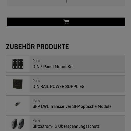
PERLE
IOLAN SCG | 16, 32 oder 48 RS-232 RJ45
ZUBEHÖR PRODUKTE
Perle
DIN / Panel Mount Kit
PERLE
Perle
IOLAN SCG L | bis 50 Ports, 4G, V.92 Modem
DIN RAIL POWER SUPPLIES
Perle
SFP LWL Transceiver SFP optische Module
Perle
Blitzstrom- & Überspannungsschutz