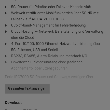
5G-Router für Primäre oder Failover-Konnektivität
Weltweit zertifizierter Mobilfunkbetrieb über 5G NR mit
Fallback auf 4G CAT20 LTE & 3G
Out-of-band-Management für Fehlerbehebung
Cloud Hosting -- Netzwerk Bereitstellung und Verwaltung
PERLE
IOLAN DS1, TS2, DG1, TG2 | 1/2 Ports Device Server
über die Cloud
4-Port 10/100/1000 Ethernet Netzwerkverbindung über
5G, Ethernet, USB und Seriell
NEW
RS232, RS485, Alarm Relais und mehrfach I/O
Erweiterter Funktionsumfang ohne jährlichen
Abonnement- oder Lizenzgebühren
Perle IRG7000 5G Router und Gateways verfügen über
umfassende Features und Funktionen sowie die Leistung, um
Gesamten Text anzeigen
als Primärverbindung oder Failover 5G Konnektivität für
dezentrale Infrastrukturen und Assets bereitzustellen. Diese
PERLE
IRG7000 5G Router - 5G Edge Mobilfunkrouter der Enterprise-Klasse
extrem stromsparenden, robusten und leistungsstarken Router
Downloads
sorgen für schnelle Einsatzbereitschaft, und vefügen über ein