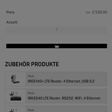
Preis
2’339.00
CHF
PERLE
Anzahl
IOLAN SCG LW | bis 50 Ports, WiFi, 4G, V.92 Modem
ZUBEHÖR PRODUKTE
Perle
IRG5140+ LTE Router: 4 Ethernet, USB 3.2
PERLE
IOLAN SCG M | 18, 34 oder 50 RS-232 RJ45
Perle
IRG5540 LTE Router: RS232, WiFi, 4 Ethernet
Perle