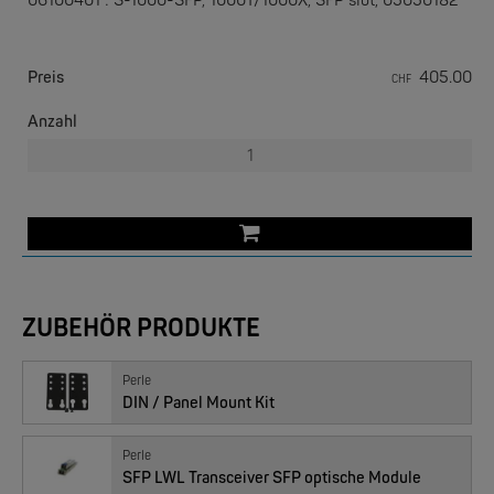
06100401 : S-1000-SFP, 1000T/1000X, SFP slot, 05050182
Preis
405.00
CHF
Anzahl
PERLE
IOLAN DS I/O Device Server
ZUBEHÖR PRODUKTE
Perle
DIN / Panel Mount Kit
Perle
SFP LWL Transceiver SFP optische Module