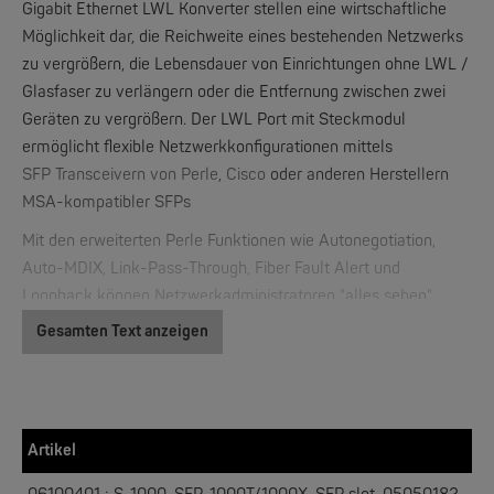
Gigabit Ethernet LWL Konverter stellen eine wirtschaftliche
Möglichkeit dar, die Reichweite eines bestehenden Netzwerks
zu vergrößern, die Lebensdauer von Einrichtungen ohne LWL /
Glasfaser zu verlängern oder die Entfernung zwischen zwei
Geräten zu vergrößern. Der LWL Port mit Steckmodul
PERLE
ermöglicht flexible Netzwerkkonfigurationen mittels
IOLAN DS1, TS2, DG1, TG2 | 1/2 Ports Device Server
SFP Transceivern von Perle
,
Cisco
oder anderen Herstellern
MSA-kompatibler SFPs
NEW
Mit den erweiterten Perle Funktionen wie Autonegotiation,
Auto-MDIX, Link-Pass-Through, Fiber Fault Alert und
Loopback können Netzwerkadministratoren "alles sehen".
Dadurch ist eine effizientere Fehlerbehebung möglich und
Gesamten Text anzeigen
weniger Wartungsarbeit vor Ort notwendig. Diese Kosten und
Zeit sparenden Funktionen sowie eine lebenslange Garantie
und kostenloser technischer Support weltweit machen
PERLE
die
Gigabit SFP Medienkonverter
von Perle zur besten Wahl
IRG7000 5G Router - 5G Edge Mobilfunkrouter der Enterprise-Klasse
Artikel
für IT-Profis