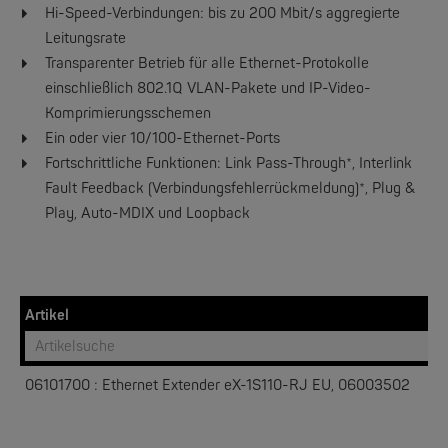
Hi-Speed-Verbindungen: bis zu 200 Mbit/s aggregierte
Leitungsrate
Transparenter Betrieb für alle Ethernet-Protokolle
einschließlich 802.1Q VLAN-Pakete und IP-Video-
Komprimierungsschemen
PERLE
Ein oder vier 10/100-Ethernet-Ports
IOLAN DS1, TS2, DG1, TG2 | 1/2 Ports Device Server
Fortschrittliche Funktionen: Link Pass-Through*, Interlink
Fault Feedback (Verbindungsfehlerrückmeldung)*, Plug &
NEW
Play, Auto-MDIX und Loopback
Artikel
06101700 : Ethernet Extender eX-1S110-RJ EU, 06003502
PERLE
IRG7000 5G Router - 5G Edge Mobilfunkrouter der Enterprise-Klasse