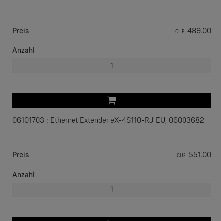
PERLE
IOLAN SCG | 16, 32 oder 48 RS-232 RJ45
Preis
489.00
CHF
Anzahl
06101703 : Ethernet Extender eX-4S110-RJ EU, 06003682
PERLE
IOLAN SCG L | bis 50 Ports, 4G, V.92 Modem
Preis
551.00
CHF
Anzahl