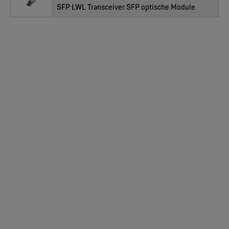
SFP LWL Transceiver SFP optische Module
PERLE
IOLAN SCG LW | bis 50 Ports, WiFi, 4G, V.92 Modem
PERLE
IOLAN SCG M | 18, 34 oder 50 RS-232 RJ45