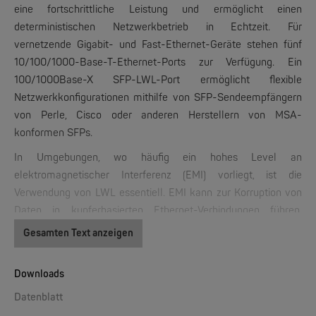
eine fortschrittliche Leistung und ermöglicht einen
deterministischen Netzwerkbetrieb in Echtzeit. Für
vernetzende Gigabit- und Fast-Ethernet-Geräte stehen fünf
10/100/1000-Base-T-Ethernet-Ports zur Verfügung. Ein
100/1000Base-X SFP-LWL-Port ermöglicht flexible
PERLE
Netzwerkkonfigurationen mithilfe von SFP-Sendeempfängern
IOLAN DS1, TS2, DG1, TG2 | 1/2 Ports Device Server
von Perle, Cisco oder anderen Herstellern von MSA-
konformen SFPs.
NEW
In Umgebungen, wo häufig ein hohes Level an
elektromagnetischer Interferenz (EMI) vorliegt, ist die
Verwendung von LWL essentiell. EMI kann zur Korruption von
Daten in kupferbasierten Ethernet-Verbindungen führen.
Daten, die jedoch über optische Glasfaserkabel übertragen
Gesamten Text anzeigen
werden, sind gegenüber diesem Störungstyp komplett immun,
wodurch eine optimale Datenübertragung in der gesamten
Downloads
PERLE
Werkshalle sichergestellt werden kann.
IRG7000 5G Router - 5G Edge Mobilfunkrouter der Enterprise-Klasse
Datenblatt
Ethernet-Switche in Industriequalität von Perle sind speziell