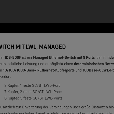
WITCH MIT LWL, MANAGED
e -
Der
IDS-509F
ist ein
Managed Ethernet-Switch mit 9 Ports
, der in
indu
ortschrittliche Leistung und ermöglicht einen
deterministischen Netzw
an
10/100/1000-Base-T-Ethernet-Kupferports
und
100Base-X LWL-Po
NEW
erden.
8 Kupfer, 1 feste SC/ST LWL-Port
7 Kupfer, 2 feste SC/ST LWL-Ports
6 Kupfer, 3 feste SC/ST LWL-Ports
usätzlich zur Erweiterung der Verbindungen über große Distanzen hin
enn häufig ein hohes Level an elektromagnetischer Interferenz oder 