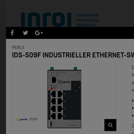
PRODUKTEÜBERSICHT PERLE
PERLE
IDS-509F INDUSTRIELLER ETHERNET-S
- Bereich
f
w
Z
w