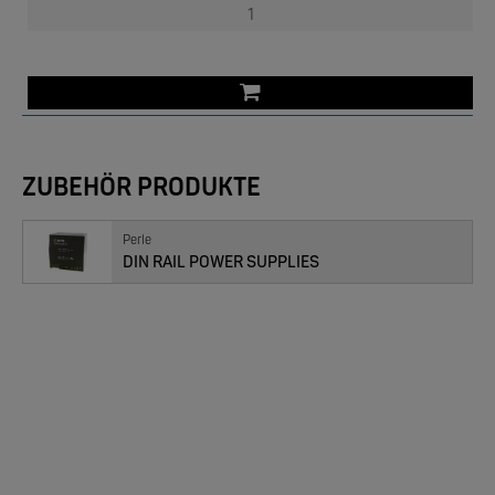
W&T
Com-Server, Modbus Gateway | TCP/IP <-> Seriell
ZUBEHÖR PRODUKTE
Perle
NEW
DIN RAIL POWER SUPPLIES
W&T
USB 3.0-Hub Industry