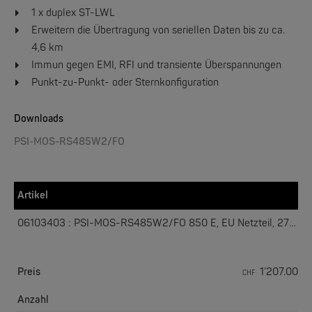
1 x duplex ST-LWL
Erweitern die Übertragung von seriellen Daten bis zu ca.
4,6 km
W&T
Web-IO 4.0 Digital Logger 16xIn/Out
Immun gegen EMI, RFI und transiente Überspannungen
Punkt-zu-Punkt- oder Sternkonfiguration
NEW
Downloads
PSI-MOS-RS485W2/FO
Artikel
06103403 : PSI-MOS-RS485W2/FO 850 E, EU Netzteil, 27083392
W&T
WLAN-Thermometer 1x Pt100
Preis
1’207.00
CHF
NEW
Anzahl