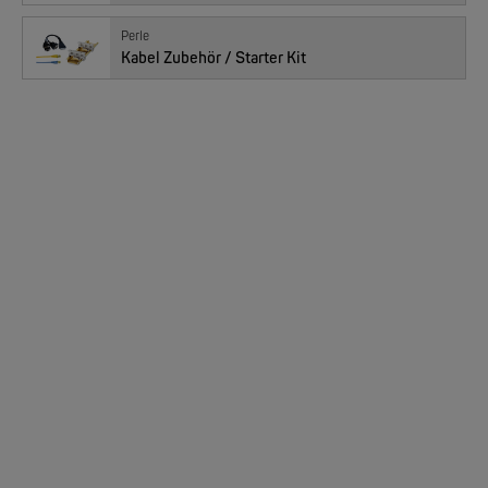
06114013 : IDS-509G2PP6-T2SD10, 07016560
Perle
Kabel Zubehör / Starter Kit
MOXA
Preis
2’341.00
EDS-205/EDS-208 | 5/8 Ports Entry Level unmanaged Ethernet Switches
CHF
Anzahl
NEW
06114038 : IDS-509G3PP6-C2MD05-SD10, 07016950
MOXA
Preis
2’394.00
CHF
EDS-4008 | 8 Port POE+ Industrial Ethernet Switches
Anzahl
NEW