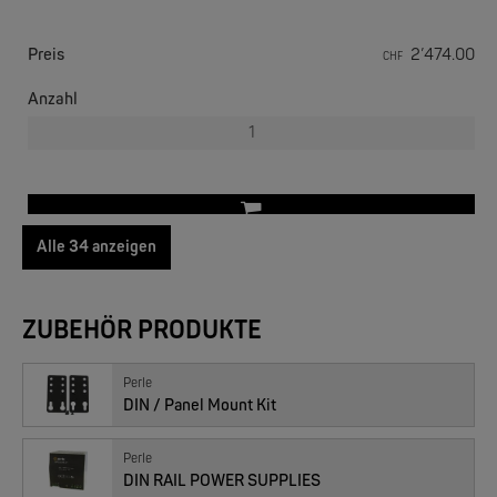
EKS ENGEL
FIMP LWL Spleissboxen Multimode OM4 für DIN
Preis
2’474.00
CHF
Anzahl
Alle 34 anzeigen
06114012 : IDS-509G2PP6-C2SD10, 07016550
MOXA
ZUBEHÖR PRODUKTE
EDS-2005/EDS-2008 | 5/8 Ports Entry Level unmanaged Ethernet Switches
Preis
2’342.00
CHF
Anzahl
Perle
DIN / Panel Mount Kit
Perle
DIN RAIL POWER SUPPLIES