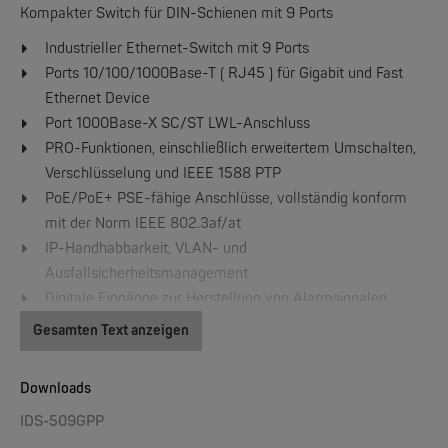
Kompakter Switch für DIN-Schienen mit 9 Ports
Industrieller Ethernet-Switch mit 9 Ports
Ports 10/100/1000Base-T ( RJ45 ) für Gigabit und Fast
W&T
Web-IO 4.0 Digital Logger 16xIn/Out
Ethernet Device
Port 1000Base-X SC/ST LWL-Anschluss
PRO-Funktionen, einschließlich erweitertem Umschalten,
NEW
Verschlüsselung und IEEE 1588 PTP
PoE/PoE+ PSE-fähige Anschlüsse, vollständig konform
mit der Norm IEEE 802.3af/at
IP-Handhabbarkeit, VLAN- und
Ausfallsicherheitsmanagement
Digitale Eingänge zur Herstellung von Alarmsignalen
Kompaktes, korrosionsbeständiges Gehäuse für DIN-
Gesamten Text anzeigen
W&T
Schienen Besfestigung
WLAN-Thermometer 1x Pt100
Redundanter dualer Spannungseingang 48 VDC
Downloads
Out-of-Band-Management über RJ45 oder serielle USB-
NEW
IDS-509GPP
Ports