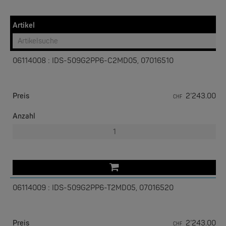
Zertifizierung für Programmierbare Steuerung Sicherheit
und gefährliche Standorte
Artikel
Industrielle Betriebstemperatur von -40 bis 75°C (XT-
Modelle)
06114008 : IDS-509G2PP6-C2MD05, 07016510
W&T
Com-Server, Modbus Gateway | TCP/IP <-> Seriell
Preis
2’243.00
CHF
NEW
Anzahl
06114009 : IDS-509G2PP6-T2MD05, 07016520
W&T
USB 3.0-Hub Industry
Preis
2’243.00
CHF