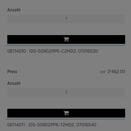
Anzahl
06114010 : IDS-509G2PP6-C2MD2, 07016530
EKS ENGEL
e-Light 1000-4AC, unmanaged, 230V
Preis
2’462.00
CHF
Anzahl
06114011 : IDS-509G2PP6-T2MD2, 07016540