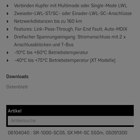
Verbinden Kupfer mit Multimode oder Single-Mode LWL
Zweiader-LWL-ST/SC- oder Einader-LWL-SC-Anschlüsse
Netzwerkdistanzen bis zu 160 km
W&T
Web-IO 4.0 Digital Logger 16xIn/Out
Features: Link-Pass-Through, Far-End Fault, Auto-MDIX
Dreifacher Spannungseingang: Stromanschluss mit 2 x
Anschlussblöcken und T-Bus
NEW
-10°C bis +60°C Betriebstemperatur
-40°C bis +75°C Betriebstemperatur (XT Modelle)
Downloads
Datenblatt
W&T
WLAN-Thermometer 1x Pt100
Artikel
NEW
06104040 : SR-1000-SC05, SX MM-SC 550m, 05091300