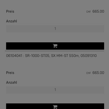
Preis
665.00
CHF
Anzahl
W&T
Com-Server, Modbus Gateway | TCP/IP <-> Seriell
NEW
06104041 : SR-1000-ST05, SX MM-ST 550m, 05091310
Preis
665.00
CHF
Anzahl
W&T
USB 3.0-Hub Industry