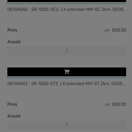
06104042 : SR-1000-SC2, LX extended MM-SC 2km, 05091320
Preis
826.00
CHF
Anzahl
EKS ENGEL
e-Light 1000-4AC, unmanaged, 230V
06104043 : SR-1000-ST2, LX extended MM-ST 2km, 05091330
Preis
826.00
CHF
Anzahl