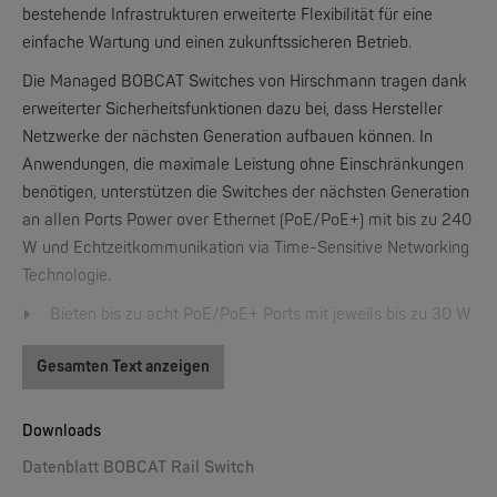
bestehende Infrastrukturen erweiterte Flexibilität für eine
einfache Wartung und einen zukunftssicheren Betrieb.
Die Managed BOBCAT Switches von Hirschmann tragen dank
W&T
Web-IO 4.0 Digital Logger 16xIn/Out
erweiterter Sicherheitsfunktionen dazu bei, dass Hersteller
Netzwerke der nächsten Generation aufbauen können. In
Anwendungen, die maximale Leistung ohne Einschränkungen
NEW
benötigen, unterstützen die Switches der nächsten Generation
an allen Ports Power over Ethernet (PoE/PoE+) mit bis zu 240
W und Echtzeitkommunikation via Time-Sensitive Networking
Technologie.
Bieten bis zu acht PoE/PoE+ Ports mit jeweils bis zu 30 W
pro Port
Gesamten Text anzeigen
W&T
Unterstützung von Echtzeit TSN Ethernet für eine präzise
WLAN-Thermometer 1x Pt100
Datenübertragung
Innovative Sicherheitsfunktionen wie Wire-Speed Access
Downloads
Control Lists (ACL) und automatischem Denial-of-Service
NEW
Datenblatt BOBCAT Rail Switch
(DoS) Schutz