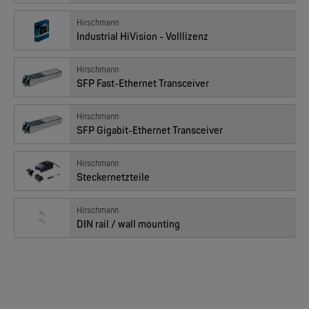
07022015 : BRS22-08009999-TPDZ99HHSES, 8x FE PoE
Hirschmann
Industrial HiVision - Volllizenz
MOXA
Hirschmann
Preis
1’892.00
EDS-205/EDS-208 | 5/8 Ports Entry Level unmanaged Ethernet Switches
CHF
SFP Fast-Ethernet Transceiver
Anzahl
NEW
Hirschmann
SFP Gigabit-Ethernet Transceiver
Hirschmann
Steckernetzteile
07022016 : BRS32-0804OOOO-TPDZ99HHSES, 8x FE PoE, 4x GE SFP
Hirschmann
DIN rail / wall mounting
MOXA
Preis
2’489.00
CHF
EDS-4008 | 8 Port POE+ Industrial Ethernet Switches
Anzahl
NEW