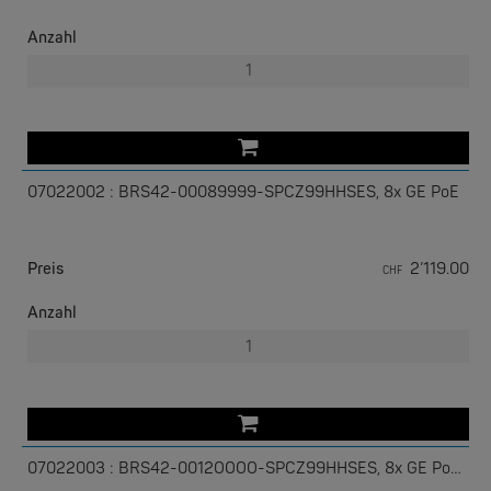
Anzahl
07022002 : BRS42-00089999-SPCZ99HHSES, 8x GE PoE
EKS ENGEL
e-Light 1000-4AC, unmanaged, 230V
Preis
2’119.00
CHF
Anzahl
07022003 : BRS42-0012OOOO-SPCZ99HHSES, 8x GE PoE, 4x GE SFP