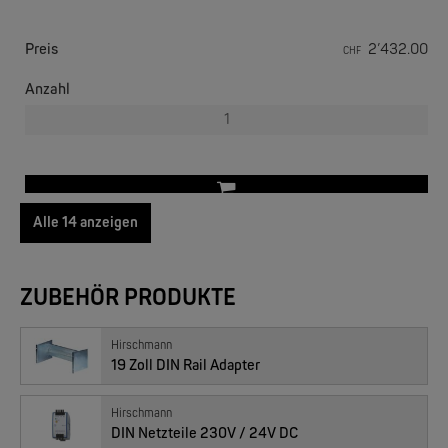
EKS ENGEL
FIMP LWL Spleissboxen Multimode OM4 für DIN
Preis
2’432.00
CHF
Anzahl
Alle 14 anzeigen
07022004 : BRS52-00122Q2Q-SPCZ99HHSES, 8x GE PoE, 4x 2.5 SFP
MOXA
ZUBEHÖR PRODUKTE
EDS-2005/EDS-2008 | 5/8 Ports Entry Level unmanaged Ethernet Switches
Preis
2’858.00
CHF
Anzahl
Hirschmann
19 Zoll DIN Rail Adapter
Hirschmann
DIN Netzteile 230V / 24V DC