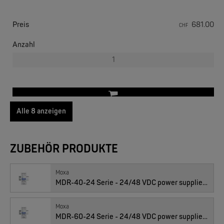
EKS ENGEL
FIMP LWL Spleissboxen Multimode OM4 für DIN
Preis
681.00
CHF
Anzahl
Alle 8 anzeigen
01011732 : EDS-2016-ML-MM-ST, 14x T(X), 2x MM-ST
MOXA
ZUBEHÖR PRODUKTE
EDS-2005/EDS-2008 | 5/8 Ports Entry Level unmanaged Ethernet Switches
Preis
611.00
CHF
Anzahl
Moxa
MDR-40-24 Serie - 24/48 VDC power supplies for installation on a DIN-Rail
Moxa
MDR-60-24 Serie - 24/48 VDC power supplies for installation on a DIN-Rail