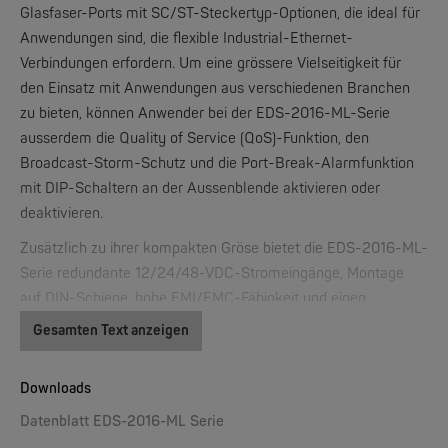
Glasfaser-Ports mit SC/ST-Steckertyp-Optionen, die ideal für
Anwendungen sind, die flexible Industrial-Ethernet-
Verbindungen erfordern. Um eine grössere Vielseitigkeit für
W&T
den Einsatz mit Anwendungen aus verschiedenen Branchen
Web-IO 4.0 Digital Logger 16xIn/Out
zu bieten, können Anwender bei der EDS-2016-ML-Serie
ausserdem die Quality of Service (QoS)-Funktion, den
NEW
Broadcast-Storm-Schutz und die Port-Break-Alarmfunktion
mit DIP-Schaltern an der Aussenblende aktivieren oder
deaktivieren.
Zusätzlich zu ihrer kompakten Gröse bietet die EDS-2016-ML-
Serie redundante 12/24/48-VDC-Stromeingänge, Montage
auf DIN-Schiene, hohe EMI/EMC-Fähigkeit und einen
Betriebstemperaturbereich von -10 bis 60 °C, wobei Modelle
Gesamten Text anzeigen
W&T
mit einem weiten Temperaturbereich von -40 bis 75 °C
WLAN-Thermometer 1x Pt100
erhältlich sind. Die EDS-2016-ML-Serie hat auserdem einen
Downloads
100% Burn-in-Test bestanden, um sicherzustellen, dass sie im
NEW
Datenblatt EDS-2016-ML Serie
Feld zuverlässig funktioniert.