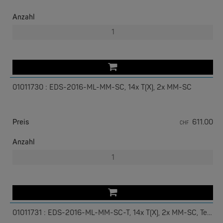
Anzahl
01011730 : EDS-2016-ML-MM-SC, 14x T(X), 2x MM-SC
EKS ENGEL
e-Light 1000-4AC, unmanaged, 230V
Preis
611.00
CHF
Anzahl
01011731 : EDS-2016-ML-MM-SC-T, 14x T(X), 2x MM-SC, Temp