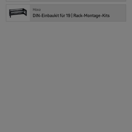
01011733 : EDS-2016-ML-MM-ST-T, 14x T(X), 2x MM-ST, Temp
Moxa
DIN-Einbaukit für 19 | Rack-Montage-Kits
MOXA
Preis
681.00
EDS-205/EDS-208 | 5/8 Ports Entry Level unmanaged Ethernet Switches
CHF
Anzahl
NEW
01011734 : EDS-2016-ML-SS-SC, 14x T(X), 2x SS-SC
MOXA
Preis
882.00
CHF
EDS-4008 | 8 Port POE+ Industrial Ethernet Switches
Anzahl
NEW