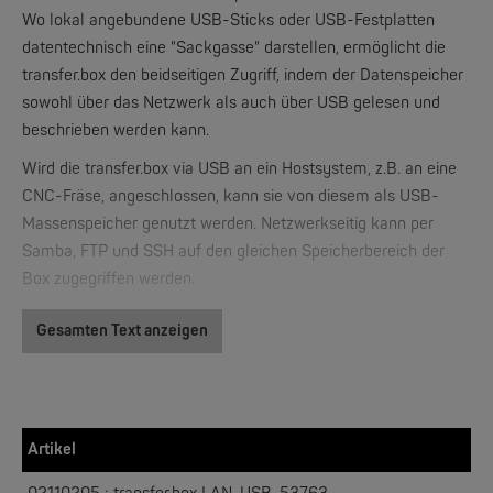
Wo lokal angebundene USB-Sticks oder USB-Festplatten
datentechnisch eine "Sackgasse" darstellen, ermöglicht die
transfer.box den beidseitigen Zugriff, indem der Datenspeicher
W&T
sowohl über das Netzwerk als auch über USB gelesen und
Web-IO 4.0 Digital Logger 16xIn/Out
beschrieben werden kann.
Wird die transfer.box via USB an ein Hostsystem, z.B. an eine
NEW
CNC-Fräse, angeschlossen, kann sie von diesem als USB-
Massenspeicher genutzt werden. Netzwerkseitig kann per
Samba, FTP und SSH auf den gleichen Speicherbereich der
Box zugegriffen werden.
Gesamten Text anzeigen
W&T
WLAN-Thermometer 1x Pt100
Artikel
NEW