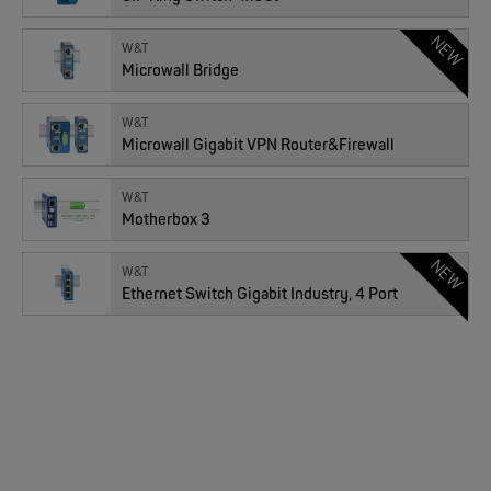
NEW
W&T
Microwall Bridge
W&T
Microwall Gigabit VPN Router&Firewall
W&T
Motherbox 3
EKS ENGEL
e-Light 1000-4AC, unmanaged, 230V
NEW
W&T
Ethernet Switch Gigabit Industry, 4 Port