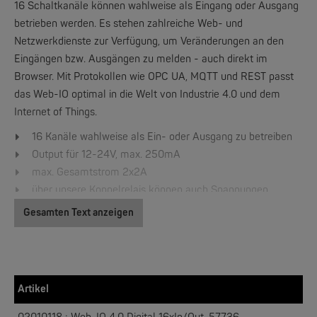
16 Schaltkanäle können wahlweise als Eingang oder Ausgang
betrieben werden. Es stehen zahlreiche Web- und
Netzwerkdienste zur Verfügung, um Veränderungen an den
W&T
Eingängen bzw. Ausgängen zu melden - auch direkt im
Web-IO 4.0 Digital Logger 16xIn/Out
Browser. Mit Protokollen wie OPC UA, MQTT und REST passt
das Web-IO optimal in die Welt von Industrie 4.0 und dem
NEW
Internet of Things.
16 Kanäle wahlweise als Ein- oder Ausgang zu betreiben
Output für 12-24V, max. 250mA
max. Gesamtstrom 2x2A
über unsere Koppelrelais können auch Spannungen
bis 230V geschaltet werden
Gesamten Text anzeigen
Eingangsspannung +/-30V
W&T
verpolungssicher innerhalb dieses Bereichs
WLAN-Thermometer 1x Pt100
Eingangsschaltschwelle 9,5V +/- 1V
"Ein"-Strom = 2,2 mA
Artikel
NEW
integrierter 32-Bit Impulszähler