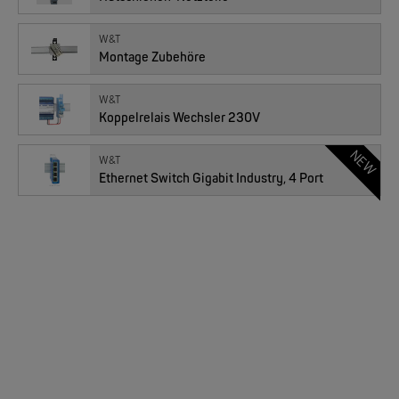
W&T
Montage Zubehöre
W&T
Koppelrelais Wechsler 230V
NEW
W&T
Ethernet Switch Gigabit Industry, 4 Port
EKS ENGEL
e-Light 1000-4AC, unmanaged, 230V