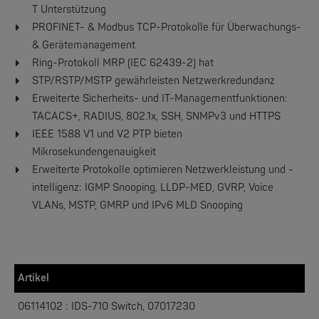
T Unterstützung
PROFINET- & Modbus TCP-Protokolle für Überwachungs-
& Gerätemanagement
W&T
Ring-Protokoll MRP (IEC 62439-2) hat
Web-IO 4.0 Digital Logger 16xIn/Out
STP/RSTP/MSTP gewährleisten Netzwerkredundanz
Erweiterte Sicherheits- und IT-Managementfunktionen:
NEW
TACACS+, RADIUS, 802.1x, SSH, SNMPv3 und HTTPS
IEEE 1588 V1 und V2 PTP bieten
Mikrosekundengenauigkeit
Erweiterte Protokolle optimieren Netzwerkleistung und -
intelligenz: IGMP Snooping, LLDP-MED, GVRP, Voice
VLANs, MSTP, GMRP und IPv6 MLD Snooping
W&T
WLAN-Thermometer 1x Pt100
Artikel
NEW
06114102 : IDS-710 Switch, 07017230