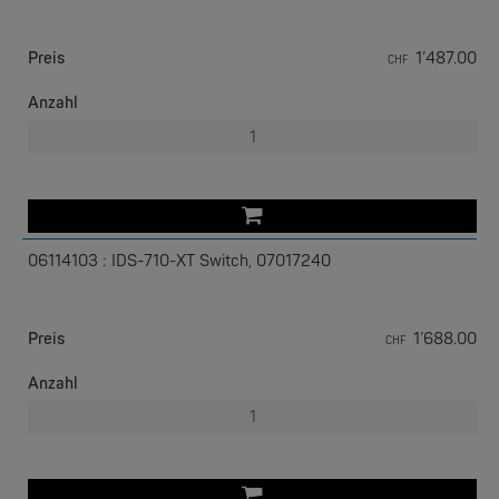
Preis
1’487.00
CHF
Anzahl
W&T
Com-Server, Modbus Gateway | TCP/IP <-> Seriell
NEW
06114103 : IDS-710-XT Switch, 07017240
Preis
1’688.00
CHF
Anzahl
W&T
USB 3.0-Hub Industry