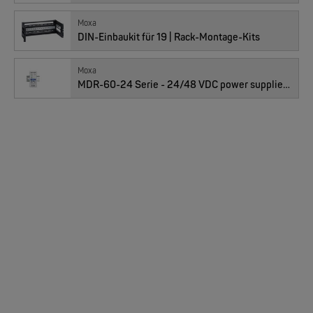
01010350 : EDS-208A-MM-ST, 6x 10/100TX, 2x MM-ST, dual PWR
Moxa
DIN-Einbaukit für 19 | Rack-Montage-Kits
MOXA
Moxa
Preis
394.00
EDS-205/EDS-208 | 5/8 Ports Entry Level unmanaged Ethernet Switches
CHF
MDR-60-24 Serie - 24/48 VDC power supplies for installation on a DIN-Rail
Anzahl
NEW
01010358 : EDS-208A-SS-SC, 7x 10/100TX, 2x SM-SC, dual PWR
MOXA
Preis
635.00
CHF
EDS-4008 | 8 Port POE+ Industrial Ethernet Switches
Anzahl
NEW