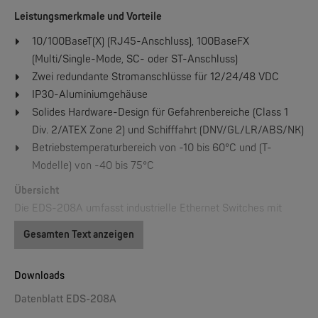
Leistungsmerkmale und Vorteile
10/100BaseT(X) (RJ45-Anschluss), 100BaseFX
W&T
(Multi/Single-Mode, SC- oder ST-Anschluss)
Web-IO 4.0 Digital Logger 16xIn/Out
Zwei redundante Stromanschlüsse für 12/24/48 VDC
IP30-Aluminiumgehäuse
NEW
Solides Hardware-Design für Gefahrenbereiche (Class 1
Div. 2/ATEX Zone 2) und Schifffahrt (DNV/GL/LR/ABS/NK)
Betriebstemperaturbereich von -10 bis 60°C und (T-
Modelle) von -40 bis 75°C
Übersicht
Die EDS-208A umfasst industrielle Ethernet Switches mit
acth Ports, die IEEE 802.3 und IEEE 802.3u/x mit 10/100M
Gesamten Text anzeigen
W&T
Voll-/Halbduplex und automatische MDI/MDI-X-Erkennung
WLAN-Thermometer 1x Pt100
unterstützen. Die EDS-208A Switches bieten 12/24/48 VDC
Downloads
(9,6 bis 60 VDC) redundante. Diese Switches wurden für raue
NEW
industrielle Umgebungen entwickelt. Hierzu zählen z. B.
Datenblatt EDS-208A
Schifffahrt (DNV/GL/LR/ABS/NK), Rail wayside, Highway,