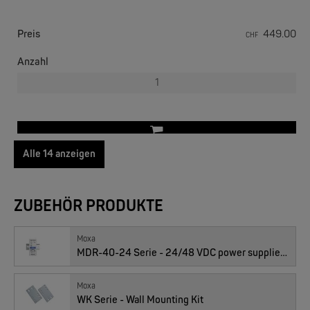
EKS ENGEL
FIMP LWL Spleissboxen Multimode OM4 für DIN
Preis
449.00
CHF
Anzahl
Alle 14 anzeigen
01010349 : EDS-208A-MM-SC, 6x 10/100TX, 2x MM-SC, dual PWR
MOXA
ZUBEHÖR PRODUKTE
EDS-2005/EDS-2008 | 5/8 Ports Entry Level unmanaged Ethernet Switches
Preis
394.00
CHF
Anzahl
Moxa
MDR-40-24 Serie - 24/48 VDC power supplies for installation on a DIN-Rail
Moxa
WK Serie - Wall Mounting Kit