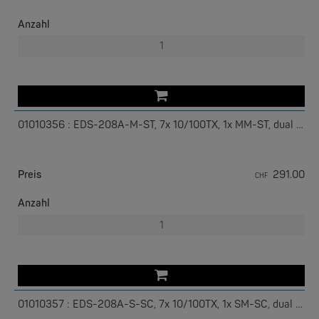
Anzahl
01010356 : EDS-208A-M-ST, 7x 10/100TX, 1x MM-ST, dual PWR
EKS ENGEL
e-Light 1000-4AC, unmanaged, 230V
Preis
291.00
CHF
Anzahl
01010357 : EDS-208A-S-SC, 7x 10/100TX, 1x SM-SC, dual PWR