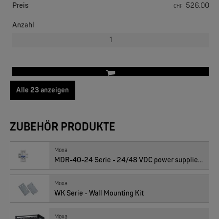
Preis
526.00
CHF
EKS ENGEL
FIMP LWL Spleissboxen Multimode OM4 für DIN
Anzahl
Alle 23 anzeigen
01010332 : EDS-305-S-SC-80, 4x 10/100TX, 1x SM-SC 80 km
ZUBEHÖR PRODUKTE
Preis
1’484.00
CHF
MOXA
EDS-2005/EDS-2008 | 5/8 Ports Entry Level unmanaged Ethernet Switches
Anzahl
Moxa
MDR-40-24 Serie - 24/48 VDC power supplies for installation on a DIN-Rail
Moxa
WK Serie - Wall Mounting Kit
01010301 : EDS-308, 8x 10/100BaseT(X)
Moxa