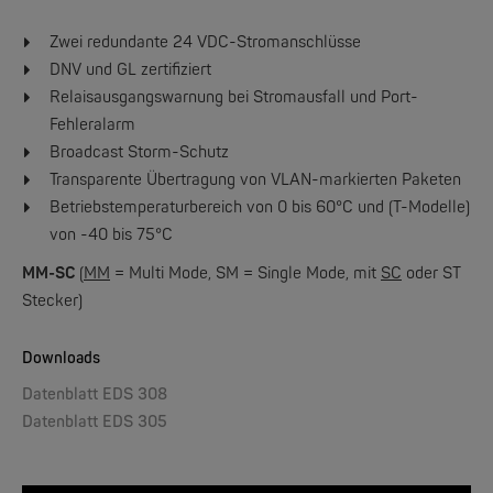
Zwei redundante 24 VDC-Stromanschlüsse
DNV und GL zertifiziert
W&T
Relaisausgangswarnung bei Stromausfall und Port-
Web-IO 4.0 Digital Logger 16xIn/Out
Fehleralarm
Broadcast Storm-Schutz
NEW
Transparente Übertragung von VLAN-markierten Paketen
Betriebstemperaturbereich von 0 bis 60°C und (T-Modelle)
von -40 bis 75°C
MM-SC
(
MM
= Multi Mode, SM = Single Mode, mit
SC
oder ST
Stecker)
Downloads
W&T
WLAN-Thermometer 1x Pt100
Datenblatt EDS 308
Datenblatt EDS 305
NEW