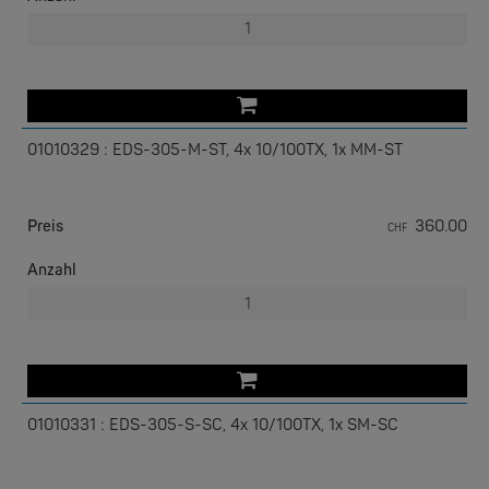
01010329 : EDS-305-M-ST, 4x 10/100TX, 1x MM-ST
Preis
360.00
EKS ENGEL
CHF
e-Light 1000-4AC, unmanaged, 230V
Anzahl
01010331 : EDS-305-S-SC, 4x 10/100TX, 1x SM-SC