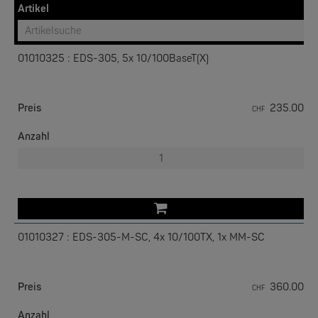
Artikel
01010325 : EDS-305, 5x 10/100BaseT(X)
W&T
Preis
235.00
CHF
Com-Server, Modbus Gateway | TCP/IP <-> Seriell
Anzahl
NEW
01010327 : EDS-305-M-SC, 4x 10/100TX, 1x MM-SC
W&T
Preis
360.00
CHF
USB 3.0-Hub Industry
Anzahl