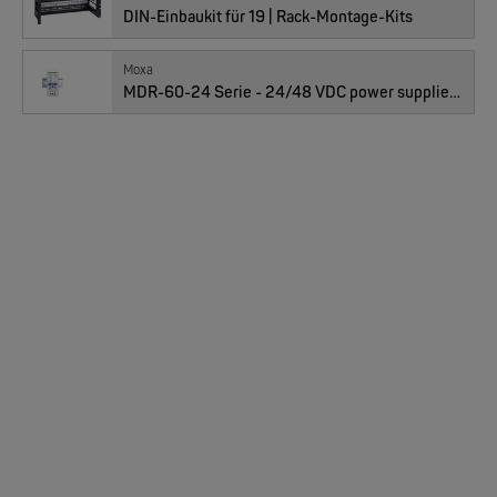
DIN-Einbaukit für 19 | Rack-Montage-Kits
Moxa
Preis
295.00
CHF
MDR-60-24 Serie - 24/48 VDC power supplies for installation on a DIN-Rail
MOXA
Anzahl
EDS-205/EDS-208 | 5/8 Ports Entry Level unmanaged Ethernet Switches
NEW
01010316 : EDS-308-M-SC, 7x 10/100TX, 1x MM-SC
Preis
426.00
CHF
MOXA
Anzahl
EDS-4008 | 8 Port POE+ Industrial Ethernet Switches
NEW