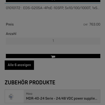
EKS ENGEL
01010172 : EDS-G205A-4PoE-1GSFP, 5x10/100/1000T, 1xSFP
FIMP LWL Spleissboxen Multimode OM4 für DIN
Preis
763.00
CHF
Anzahl
Alle 6 anzeigen
MOXA
01010171 : EDS-G205A-4PoE-T, 5x10/100/1000T, Temp.
EDS-2005/EDS-2008 | 5/8 Ports Entry Level unmanaged Ethernet Switches
ZUBEHÖR PRODUKTE
Preis
789.00
CHF
Anzahl
Moxa
MDR-40-24 Serie - 24/48 VDC power supplies for installation on a DIN-Rail