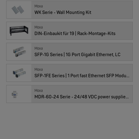
Moxa
WK Serie - Wall Mounting Kit
01010173 : EDS-G205A-4PoE-1GSFP-T, 5x10/100/1000T, 1xSFP, T.
MOXA
Moxa
EDS-205/EDS-208 | 5/8 Ports Entry Level unmanaged Ethernet Switches
DIN-Einbaukit für 19 | Rack-Montage-Kits
Moxa
Preis
838.00
CHF
NEW
SFP-1G Series | 1G Port Gigabit Ethernet, LC
Anzahl
Moxa
SFP-1FE Series | 1 Port fast Ethernet SFP Module
Moxa
MDR-60-24 Serie - 24/48 VDC power supplies for installation on a DIN-Rail
MOXA
EDS-4008 | 8 Port POE+ Industrial Ethernet Switches
NEW