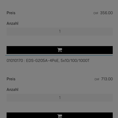
Preis
356.00
CHF
Anzahl
EKS ENGEL
e-Light 1000-4AC, unmanaged, 230V
01010170 : EDS-G205A-4PoE, 5x10/100/1000T
Preis
713.00
CHF
Anzahl