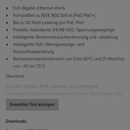
Full-Gigabit-Ethernet-Ports
Kompatibel zu IEEE 802.3af/at (PoE/PoE+)
W&T
Bis zu 30 Watt Leistung pro PoE-Port
Web-IO 4.0 Digital Logger 16xIn/Out
Flexible, redundante 24/48-VDC-Spannungseingänge
Intelligente Stromverbrauchserkennung und -einteilung
Intelligente PoE-Überspannungs- und
NEW
Kurzschlusssicherung
Betriebstemperaturbereich von 0 bis 60°C und (T-Modelle)
von -40 bis 75°C
Übersicht
Die EDS-G205A-4PoE-Switches sind intelligente
Unmanaged-Ethernet-Switches mit 5 Ports, deren Ports 2 bis
W&T
5 Power over Ethernet unterstützen. Die Switches sind als
WLAN-Thermometer 1x Pt100
Gesamten Text anzeigen
Power Source Equipment (PSE) klassifiziert und ermöglichen,
wenn zu diesem Zweck eingesetzt, die Zentralisierung der
NEW
Downloads
Stromversorgung. Sie stellen dabei bis zu 30 Watt Leistung