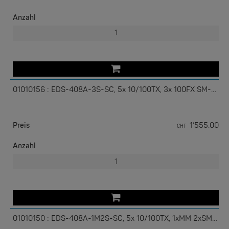
Port-Spiegelung für Online-Debugging
Anzahl
Legende
5 Ports
10/100BaseT(X)
mit 3 Ports
100BaseFX MM-Muti
Mode/SM-Single Mode mit SC/ST Stecker
Betriebstemperaturbereich von 0 bis 60°C und (T-Modelle)
von -40 bis 75°C
01010156 : EDS-408A-3S-SC, 5x 10/100TX, 3x 100FX SM-SC
EKS ENGEL
e-Light 1000-4AC, unmanaged, 230V
Preis
1’555.00
CHF
Anzahl
01010150 : EDS-408A-1M2S-SC, 5x 10/100TX, 1xMM 2xSM SC