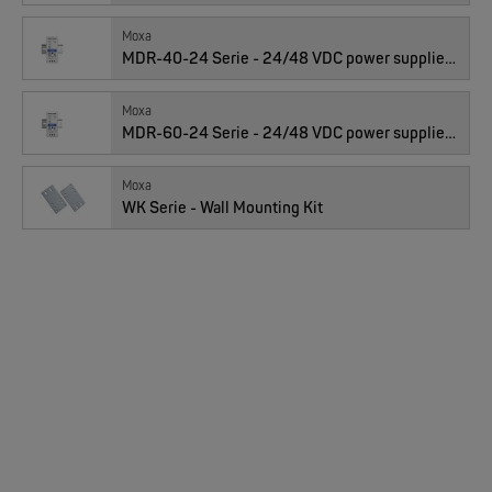
01010157 : EDS-408A-3S-SC-48, 5x 10/100TX, 3x 100FX SM-SC
Moxa
MDR-40-24 Serie - 24/48 VDC power supplies for installation on a DIN-Rail
MOXA
Moxa
Preis
1’828.00
EDS-205/EDS-208 | 5/8 Ports Entry Level unmanaged Ethernet Switches
CHF
MDR-60-24 Serie - 24/48 VDC power supplies for installation on a DIN-Rail
Anzahl
NEW
Moxa
WK Serie - Wall Mounting Kit
01010154 : EDS-408A-3M-SC-T, 5x TX, 3x FX MM-SC, Temp.
MOXA
Preis
1’296.00
CHF
EDS-4008 | 8 Port POE+ Industrial Ethernet Switches
Anzahl
NEW