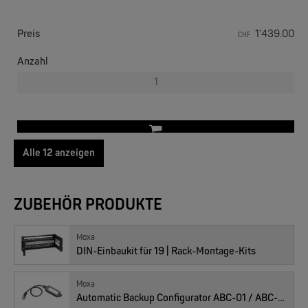
EKS ENGEL
FIMP LWL Spleissboxen Multimode OM4 für DIN
Preis
1’439.00
CHF
Anzahl
Alle 12 anzeigen
01010152 : EDS-408A-2M1S-SC, 5x 10/100TX, 2xMM 1xSM SC
MOXA
ZUBEHÖR PRODUKTE
EDS-2005/EDS-2008 | 5/8 Ports Entry Level unmanaged Ethernet Switches
Preis
1’308.00
CHF
Anzahl
Moxa
DIN-Einbaukit für 19 | Rack-Montage-Kits
Moxa
Automatic Backup Configurator ABC-01 / ABC-02