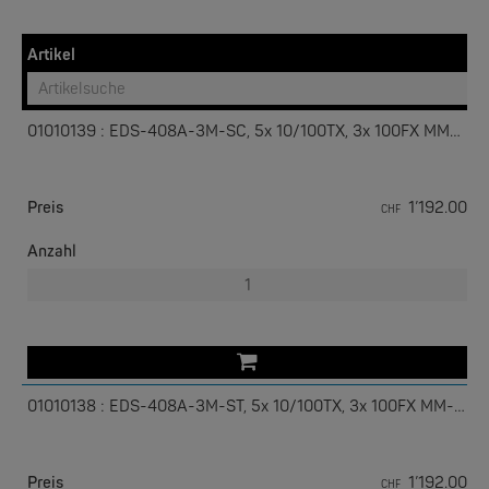
DHCP-Option 82 für IP-Adresszuweisung mit
verschiedenen Policies
Artikel
Unterstützung für Modbus/industrielles TCP-Ethernet-
Protokoll
IEC 61850 GOOSE-Messaging-kompatibel
01010139 : EDS-408A-3M-SC, 5x 10/100TX, 3x 100FX MM-SC
Plug-n-Play-Turbo Ring (Wiederherstellungszeit < 20 ms
W&T
bei voller Auslastung) und RSTP/STP-Fähigkeit (IEEE
Com-Server, Modbus Gateway | TCP/IP <-> Seriell
802.1w/D)
Preis
1’192.00
CHF
Port-basiertes VLAN zur Vereinfachung der
NEW
Anzahl
Netzwerkplanung
QoS (IEEE 802.1p und TOS/DiffServ) zur Verbesserung des
Determinismus
RMON für effiziente Netzwerküberwachung und proaktive
Funktionen
SNMPv1/v2c/v3 für verschiedene Stufen des
01010138 : EDS-408A-3M-ST, 5x 10/100TX, 3x 100FX MM-ST
Netzwerkmanagements
W&T
Bandbreitenmanagement verhindert einen
USB 3.0-Hub Industry
unvorhersehbaren Netzwerkstatus.
Preis
1’192.00
CHF