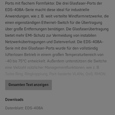
Ports mit flachem Formfaktor. Die drei Glasfaser-Ports der
EDS-408A-Serie macht diese ideal für industrielle
Anwendungen, wie z. B. weit verteilte Windfarmnetzwerke, die
W&T
einen eigenständigen Ethernet-Switch für die Übertragung
Web-IO 4.0 Digital Logger 16xIn/Out
über große Entfernungen benötigen. Die Glasfaserübertragung
bietet mehr EMI-Schutz zur Vermeidung von instabilen
NEW
Netzwerkübertragungen und Datenverlust. Die EDS-408A-
Serie mit drei Glasfaser-Ports wurde für den vollständig
lüfterlosen Betrieb in einem großen Temperaturbereich von
-40 bis 75°C entwickelt. Außerdem unterstützen die Switche
eine Vielzahl nützlicher Managementfunktionen, wie z. B.
Turbo Ring, Ringkopplung, Port-basierte VLANs, QoS, RMON,
Bandbreitenmanagement, Port-Spiegelung und Warnungen
Gesamten Text anzeigen
W&T
per E-Mail oder Relais.
WLAN-Thermometer 1x Pt100
Leistungsmerkmale und Vorteile
Downloads
IPv6 Ready
NEW
Datenblatt: EDS-408A
DNV & GL zertifiziert für Marine-Anwendungen