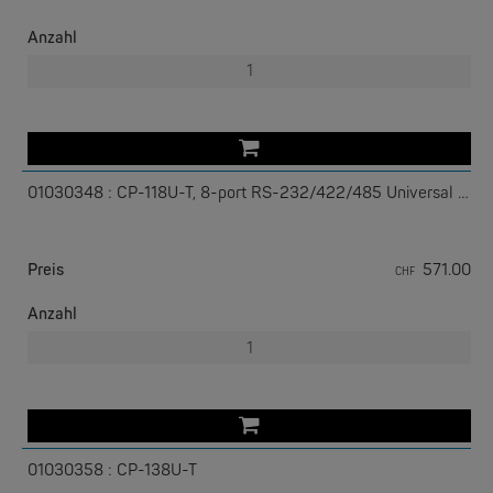
Anzahl
01030348 : CP-118U-T, 8-port RS-232/422/485 Universal PCI
EKS ENGEL
e-Light 1000-4AC, unmanaged, 230V
Preis
571.00
CHF
Anzahl
01030358 : CP-138U-T