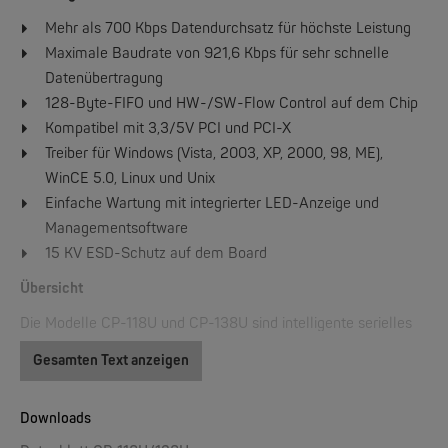
Mehr als 700 Kbps Datendurchsatz für höchste Leistung
Maximale Baudrate von 921,6 Kbps für sehr schnelle
W&T
Datenübertragung
Web-IO 4.0 Digital Logger 16xIn/Out
128-Byte-FIFO und HW-/SW-Flow Control auf dem Chip
Kompatibel mit 3,3/5V PCI und PCI-X
Treiber für Windows (Vista, 2003, XP, 2000, 98, ME),
NEW
WinCE 5.0, Linux und Unix
Einfache Wartung mit integrierter LED-Anzeige und
Managementsoftware
15 KV ESD-Schutz auf dem Board
Übersicht
Die Modelle CP-118U und CP-138U sind intelligente serielles
W&T
Universal PCI-Boards mit acht Ports für Point-of-Sale- und
WLAN-Thermometer 1x Pt100
Gesamten Text anzeigen
Geldautomaten-Anwendungen, die von Herstellern
industrieller Automatisierungssysteme und von
NEW
Downloads
Systemintegratoren eingesetzt werden. Beide Modelle sind mit