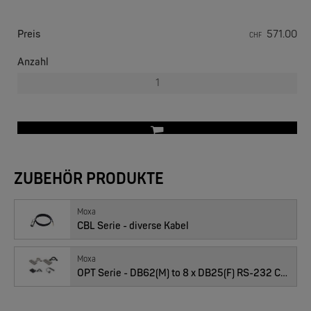
EKS ENGEL
FIMP LWL Spleissboxen Multimode OM4 für DIN
Preis
571.00
CHF
Anzahl
ZUBEHÖR PRODUKTE
MOXA
EDS-2005/EDS-2008 | 5/8 Ports Entry Level unmanaged Ethernet Switches
Moxa
CBL Serie - diverse Kabel
Moxa
OPT Serie - DB62(M) to 8 x DB25(F) RS-232 Connection Box