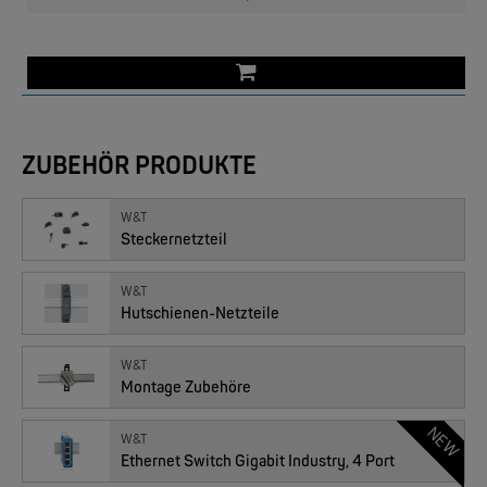
ZUBEHÖR PRODUKTE
W&T
EKS ENGEL
Steckernetzteil
e-Light 1000-4AC, unmanaged, 230V
W&T
Hutschienen-Netzteile
W&T
Montage Zubehöre
NEW
W&T
Ethernet Switch Gigabit Industry, 4 Port