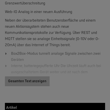
Grenzwertüberschreitung
Web-IO Analog in einer neuen Ausführung
W&T
Neben der überarbeiteten Benutzeroberfläche und einem
Web-IO 4.0 Digital Logger 16xIn/Out
neuen Aktionssystem stehen auch neue
Kommunikationsprotokolle zur Verfügung. Über REST und
NEW
MQTT stellen sie so analoge Einheitssignale (0-10V oder 0-
20mA) über das Internet of Things bereit.
Box2Box-Modus tunnelt analoge Signale zwischen zwei
Geräten
Interne, batteriegepufferte Uhr Die Uhrzeit läuft auch bei
ausgeschaltetem Gerät weiter und ist nach dem
Wiedereinschalten sofort verfügbar!
Gesamten Text anzeigen
W&T
Analoge Werte per Socket-Kommando, Direkteingabe
WLAN-Thermometer 1x Pt100
oder Schieberegler einstellen
Höhere Speicherfrequenz: ab 15 Sekunden
NEW
Gerätesprache deutsch/englisch umschaltbar
Artikel