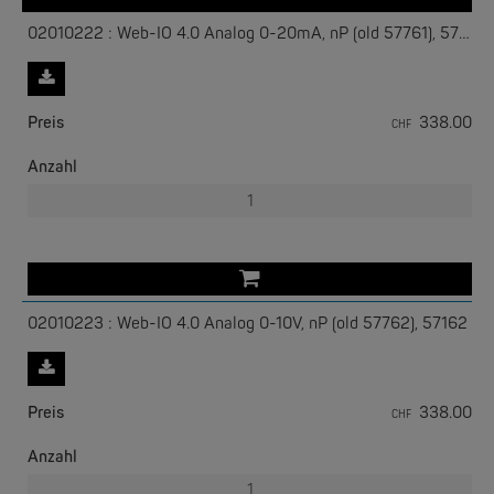
Externe Spannungsversorgung
über Schraubklemmanschluss
oder PoE, bei Bedarf bitte mit Netzteil (z.B. 11025) bestellen.
02010222 : Web-IO 4.0 Analog 0-20mA, nP (old 57761), 57161
Die neuen Geräte 4.0 sind im Box2Box Modus mit Modellen
ohne 4.0 (z.B. 57641) nicht kompatibel !
Preis
338.00
CHF
W&T
Anzahl
Com-Server, Modbus Gateway | TCP/IP <-> Seriell
NEW
02010223 : Web-IO 4.0 Analog 0-10V, nP (old 57762), 57162
Preis
338.00
CHF
W&T
Anzahl
USB 3.0-Hub Industry