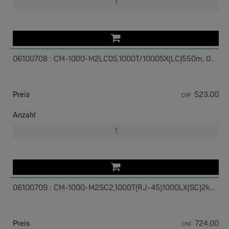
06100708 : CM-1000-M2LC05,1000T/1000SX(LC)550m, 05052010
Preis
523.00
CHF
EKS ENGEL
Anzahl
e-Light 1000-4AC, unmanaged, 230V
06100709 : CM-1000-M2SC2,1000T(RJ-45)1000LX(SC)2km, 05042940
Preis
724.00
CHF