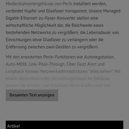
Medienkonvertergehäuse von Perle
installiert werden,
verbindet Kupfer und Glasfaser transparent. Unsere Managed
Gigabit-Ethernet-zu-Faser-Konverter stellen eine
W&T
wirtschaftliche Möglichkeit dar, die Reichweite eines
Web-IO 4.0 Digital Logger 16xIn/Out
bestehenden Netzwerks zu vergrößern, die Lebensdauer von
Einrichtungen ohne Glasfaser zu verlängern oder die
NEW
Entfernung zwischen zwei Geräten zu vergrößern.
Mit den erweiterten Perle-Funktionen wie Autonegotiation,
Auto-MDIX, Link-Pass-Through, Fiber Fault Alert und
Loopback können Netzwerkadministratoren "alles sehen". Mit
einem
Medienkonverter-Verwaltungsmodul
im Gehäuse
können die Kupfer- und Glasfaser-Ports konfiguriert und
überwacht werden. Dadurch ist eine effizientere
Gesamten Text anzeigen
W&T
Fehlerbehebung möglich und weniger Wartungsarbeit vor Ort
WLAN-Thermometer 1x Pt100
notwendig.Diese Kosten und Zeit sparenden Funktionen sowie
eine lebenslange Garantie und kostenloser technischer
NEW
Support weltweit machen die
Gigabit Ethernet
Artikel