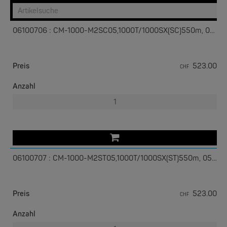
Medienkonvertermodule von Perle
zur besten Wahl für IT-
Profis.
06100706 : CM-1000-M2SC05,1000T/1000SX(SC)550m, 05052000
Preis
523.00
CHF
W&T
Com-Server, Modbus Gateway | TCP/IP <-> Seriell
Anzahl
NEW
06100707 : CM-1000-M2ST05,1000T/1000SX(ST)550m, 05052100
Preis
523.00
CHF
W&T
USB 3.0-Hub Industry
Anzahl