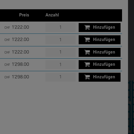
W&T
Com-Server, Modbus Gateway | TCP/IP <-> Seriell
USB 3.0-Hub Industry
Preis
Anzahl
1’222.00
Hinzufügen
CHF
1’222.00
Hinzufügen
CHF
1’222.00
Hinzufügen
CHF
1’298.00
Hinzufügen
CHF
1’298.00
Hinzufügen
CHF
MOXA
EDS-2005/EDS-2008 | 5/8 Ports Entry Level unmanaged Ethernet Switches
EDS-205/EDS-208 | 5/8 Ports Entry Level unmanaged Ethernet Switches
1’298.00
Hinzufügen
CHF
NEW
NEW