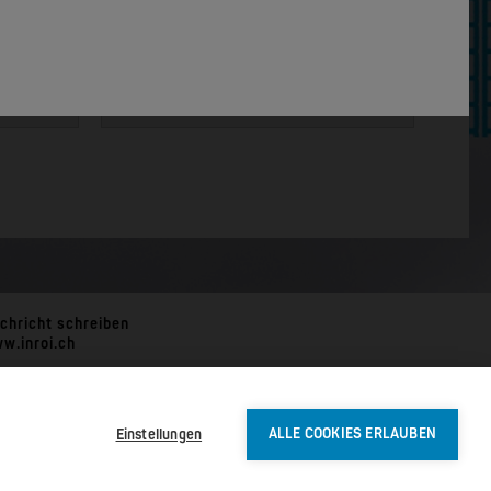
MOXA
EDS-4012 | 12 Port POE+ Industrial Ethernet Switches
EDS-4014 | 14 Port Industrial Ethernet Switches
chricht schreiben
w.inroi.ch
Einstellungen
ALLE COOKIES ERLAUBEN