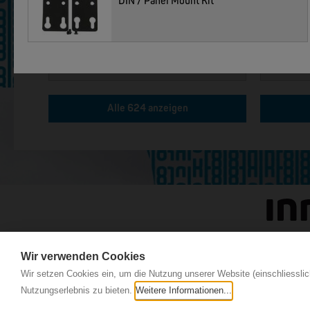
DIN / Panel Mount Kit
MOXA
MOXA
EDS-4008 | 8 Port POE+ Industrial Ethernet Switches
Alle 624 anzeigen
Wir verwenden Cookies
Wir setzen Cookies ein, um die Nutzung unserer Website (einschliesslic
Nutzungserlebnis zu bieten.
Weitere Informationen...