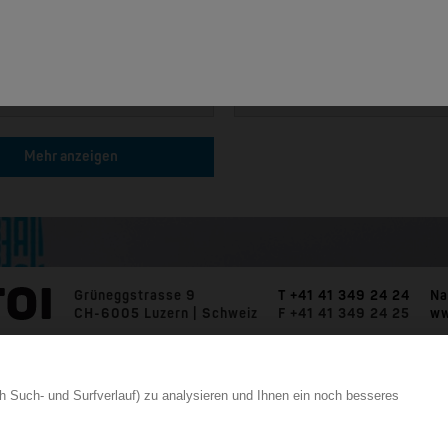
MOXA
EDS-4009 | 9 Port Industrial Ethernet Switches
Mehr anzeigen
Grüneggstrasse 9
T +41 41 349 24 24
Na
CH-6005 Luzern | Schweiz
F +41 41 349 24 25
ww
h Such- und Surfverlauf) zu analysieren und Ihnen ein noch besseres