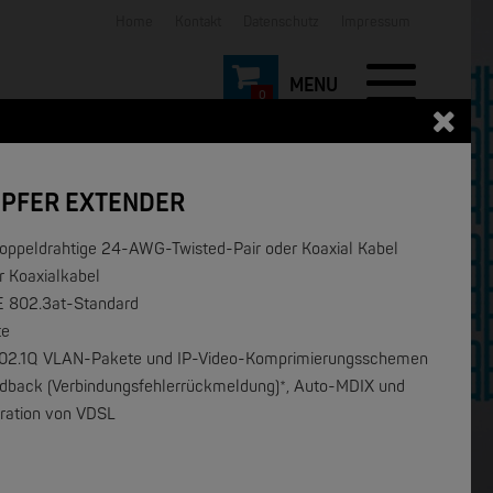
Home
Kontakt
Datenschutz
Impressum
0
KUPFER EXTENDER
doppeldrahtige 24-AWG-Twisted-Pair oder Koaxial Kabel
r Koaxialkabel
EEE 802.3at-Standard
NEW
NEW
te
ich 802.1Q VLAN-Pakete und IP-Video-Komprimierungsschemen
 Feedback (Verbindungsfehlerrückmeldung)*, Auto-MDIX und
uration von VDSL