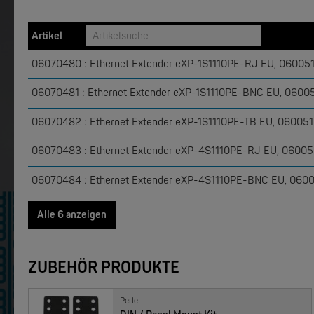
W&T
W&T
Web-IO 4.0 Digital Logger 16xIn/Out
WLAN-The
Artikel
06070480 : Ethernet Extender eXP-1S1110PE-RJ EU, 06005
06070481 : Ethernet Extender eXP-1S1110PE-BNC EU, 0600
06070482 : Ethernet Extender eXP-1S1110PE-TB EU, 06005
06070483 : Ethernet Extender eXP-4S1110PE-RJ EU, 0600
06070484 : Ethernet Extender eXP-4S1110PE-BNC EU, 060
EKS ENGEL
EKS ENGEL
e-Light 1000-4AC, unmanaged, 230V
06070485 : Ethernet Extender eXP-4S1110PE-TB EU, 0600
Alle 6 anzeigen
NEW
ZUBEHÖR PRODUKTE
Perle