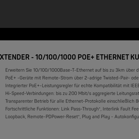
EXTENDER - 10/100/1000 POE+ ETHERNET 
Erweitern Sie 10/100/1000Base-T-Ethernet auf bis zu 3km über 
PoE+ -Geräte mit Remote-Strom über 2-adrige Twisted-Pair- ode
Integrierter PoE+-Leistungsregler für echte Kompatibilität mit I
NEW
Hi-Speed-Verbindungen: bis zu 200 Mbit/s aggregierte Leitungsra
Transparenter Betrieb für alle Ethernet-Protokolle einschließl
Fortschrittliche Funktionen: Link Pass-Through*, Interlink Fault
Loopback, Remote-PD
Power-Reset*
, Plug and Play - Autokonfig