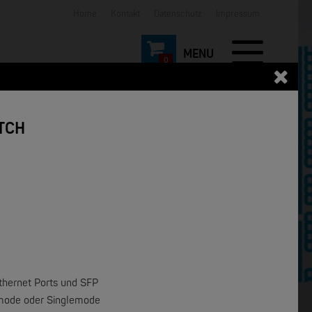
Home
Kontakt
Datenschutz
Impressum
0
TCH
NEW
NEW
Ethernet Ports und SFP
timode oder Singlemode