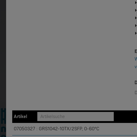
W&T
W&T
Web-IO 4.0 Digital Logger 16xIn/Out
WLAN-The
E
W
v
EKS ENGEL
EKS ENGEL
D
e-Light 1000-4AC, unmanaged, 230V
D
NEW
Artikel
07050327 : GRS1042-10TX/2SFP, 0-60°C