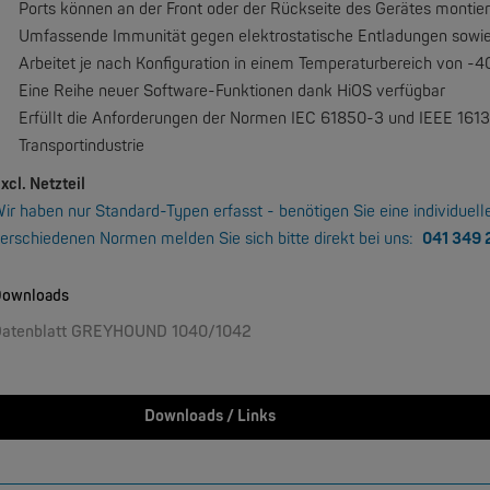
Ports können an der Front oder der Rückseite des Gerätes montie
W&T
rmometer 1x Pt100
Umfassende Immunität gegen elektrostatische Entladungen sowie
Arbeitet je nach Konfiguration in einem Temperaturbereich von -4
Eine Reihe neuer Software-Funktionen dank HiOS verfügbar
Erfüllt die Anforderungen der Normen IEC 61850-3 und IEEE 16
Transportindustrie
xcl. Netzteil
ir haben nur Standard-Typen erfasst - benötigen Sie eine individuell
erschiedenen Normen melden Sie sich bitte direkt bei uns:
041 349 
MOXA
ownloads
FIMP LWL Spleissboxen Multimode OM4 für DIN
atenblatt GREYHOUND 1040/1042
NEW
Downloads / Links