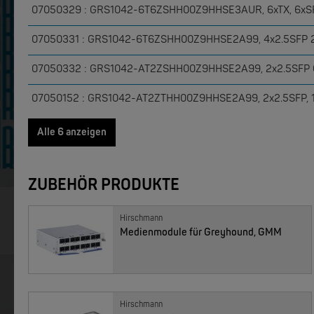
07050329 : GRS1042-6T6ZSHH00Z9HHSE3AUR, 6xTX, 6xSF
07050331 : GRS1042-6T6ZSHH00Z9HHSE2A99, 4x2.5SFP 
MOXA
MOXA
EDS-4008 | 8 Port POE+ Industrial Ethernet Switches
07050332 : GRS1042-AT2ZSHH00Z9HHSE2A99, 2x2.5SFP 
07050152 : GRS1042-AT2ZTHH00Z9HHSE2A99, 2x2.5SFP, 1
Alle 624 anzeigen
07050800 : GRS1042-AT2ZSHH01Y9HHSE3AUR, 2x2.5SFP, 
Alle 6 anzeigen
ZUBEHÖR PRODUKTE
Hirschmann
Medienmodule für Greyhound, GMM
Hirschmann