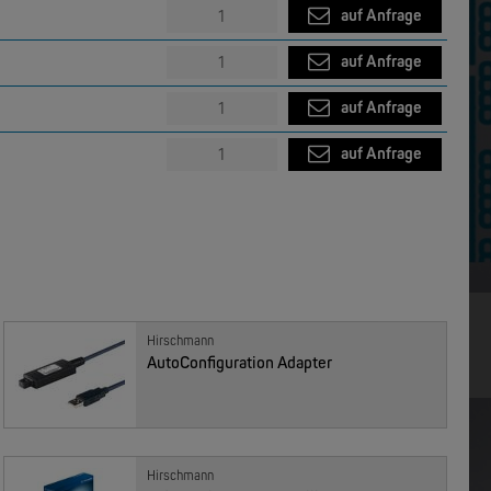
auf Anfrage
auf Anfrage
MOXA
EDS-4012 | 12 Port POE+ Industrial Ethernet Switches
EDS-4014 | 14 Port Industrial Ethernet Switches
auf Anfrage
auf Anfrage
auf Anfrage
chricht schreiben
Hirschmann
w.inroi.ch
AutoConfiguration Adapter
Hirschmann