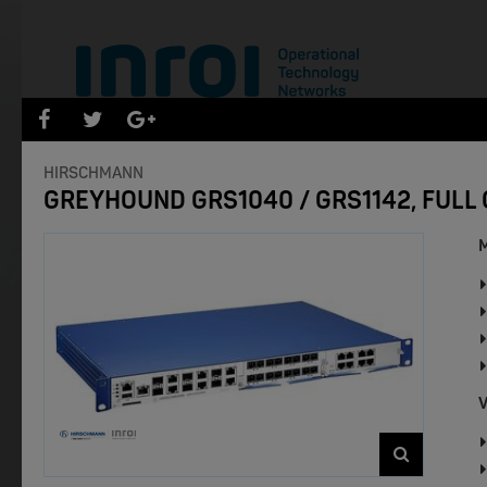
PRODUKTEÜBERSICHT
HIRSCHMANN
GREYHOUND GRS1040 / GRS1142, FUL
- Marken -
M
NEW
V