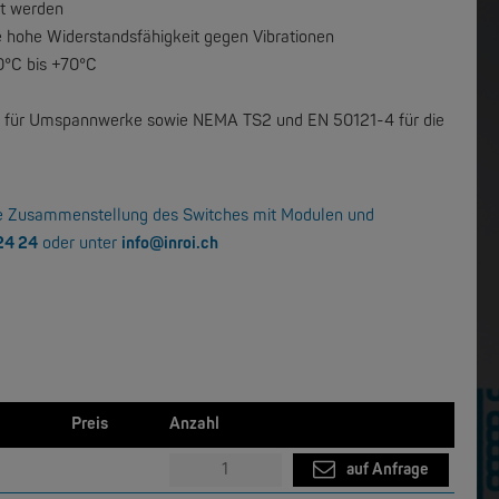
rt werden
W&T
Com-Server, Modbus Gateway | TCP/IP <-> Seriell
USB 3.0-Hub Industry
 hohe Widerstandsfähigkeit gegen Vibrationen
0°C bis +70°C
13 für Umspannwerke sowie NEMA TS2 und EN 50121-4 für die
e Zusa
mmenstellung des Switches mit Modulen und
24 24
oder unter
info@inroi.ch
MOXA
EDS-2005/EDS-2008 | 5/8 Ports Entry Level unmanaged Ethernet Switches
EDS-205/EDS-208 | 5/8 Ports Entry Level unmanaged Ethernet Switches
NEW
NEW
Preis
Anzahl
auf Anfrage