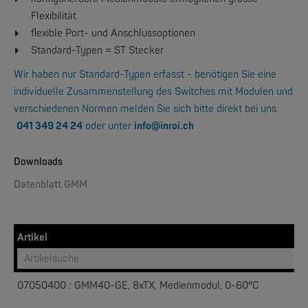
Flexibilität
flexible Port- und Anschlussoptionen
Standard-Typen = ST Stecker
W&T
Web-IO 4.0 Digital Logger 16xIn/Out
Wir haben nur Standard-Typen erfasst - benötigen Sie eine
individuelle Zusammenstellung des Switches mit Modulen und
NEW
verschiedenen Normen melden Sie sich bitte direkt bei uns:
041 349 24 24
oder unter
info@inroi.ch
Downloads
Datenblatt GMM
W&T
Artikel
WLAN-Thermometer 1x Pt100
NEW
07050400 : GMM40-GE, 8xTX, Medienmodul, 0-60°C