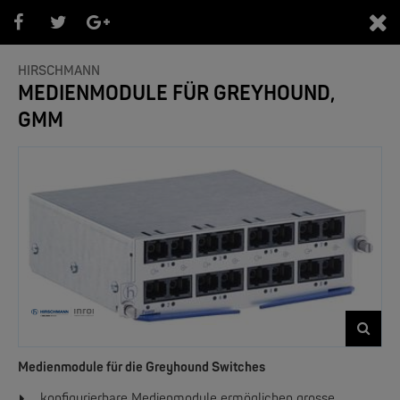
0
HIRSCHMANN
MEDIENMODULE FÜR GREYHOUND,
GMM
PRODUKTEÜBERSICHT
- Marken -
NEW
Medienmodule für die Greyhound Switches
konfigurierbare Medienmodule ermöglichen grosse