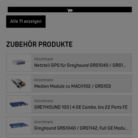
EKS ENGEL
FIMP LWL Spleissboxen Multimode OM4 für DIN
Alle 11 anzeigen
07050406 : GMM40-TTTTTTTTSZ9HHS9, 8xTX GE, 0-60°C
ZUBEHÖR PRODUKTE
Preis
631.00
CHF
Anzahl
Hirschmann
Netzteil GPS für Greyhound GRS1040 / GRS1042
Hirschmann
MOXA
Medien Module zu MACH102 / GRS103
EDS-2005/EDS-2008 | 5/8 Ports Entry Level unmanaged Ethernet Switches
07050153 : GMM40-TTTTTTTTTZ9HHS9, 8xTX GE, -40bis70°C
Hirschmann
GREYHOUND 103 | 4 GE Combo, bis 22 Ports FE
Hirschmann
Preis
660.00
CHF
Greyhound GRS1040 / GRS1142, Full GE Modularer Managed Industrial Switch
Anzahl