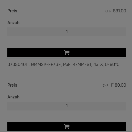
Preis
631.00
CHF
Anzahl
W&T
Com-Server, Modbus Gateway | TCP/IP <-> Seriell
07050401 : GMM32-FE/GE, PoE, 4xMM-ST, 4xTX, 0-60°C
NEW
Preis
1’180.00
CHF
Anzahl
W&T
USB 3.0-Hub Industry