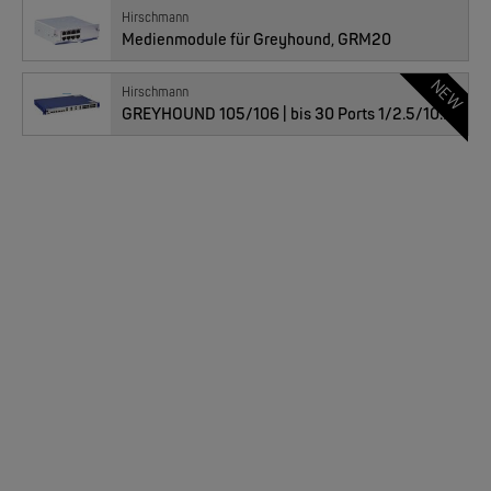
Hirschmann
Medienmodule für Greyhound, GRM20
NEW
Hirschmann
MOXA
GREYHOUND 105/106 | bis 30 Ports 1/2.5/10Gbps
EDS-205/EDS-208 | 5/8 Ports Entry Level unmanaged Ethernet Switches
07050405 : GMM40-TTTTTTTTEZ9HHS9, 8xTX GE, -40bis70°C coating
NEW
Preis
801.00
CHF
Anzahl
MOXA
EDS-4008 | 8 Port POE+ Industrial Ethernet Switches
07050407 : GMM40-OOOOOOOOSZ9HHS9, 8x GE SFP, 0-60°C
NEW