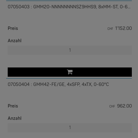
07050403 : GMM20-NNNNNNNNSZ9HHS9, 8xMM-ST, 0-60°C
Preis
1’152.00
CHF
Anzahl
EKS ENGEL
e-Light 1000-4AC, unmanaged, 230V
07050404 : GMM42-FE/GE, 4xSFP, 4xTX, 0-60°C
Preis
962.00
CHF
Anzahl