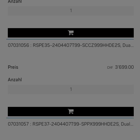
Anzahl
07031056 : RSPE35-24044O7T99-SCCZ999HHDE2S, Dual 24-48VDC DLR
EKS ENGEL
Preis
3’699.00
CHF
e-Light 1000-4AC, unmanaged, 230V
Anzahl
07031057 : RSPE37-24044O7T99-SPPX999HHDE2S, Dual 47-57VDC DLR