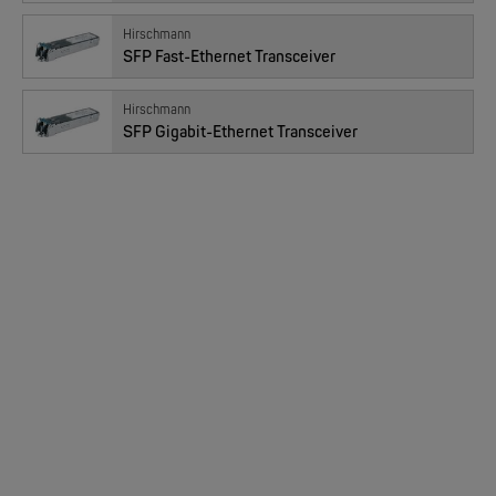
Hirschmann
SFP Fast-Ethernet Transceiver
MOXA
Hirschmann
EDS-205/EDS-208 | 5/8 Ports Entry Level unmanaged Ethernet Switches
SFP Gigabit-Ethernet Transceiver
NEW
MOXA
EDS-4008 | 8 Port POE+ Industrial Ethernet Switches
NEW