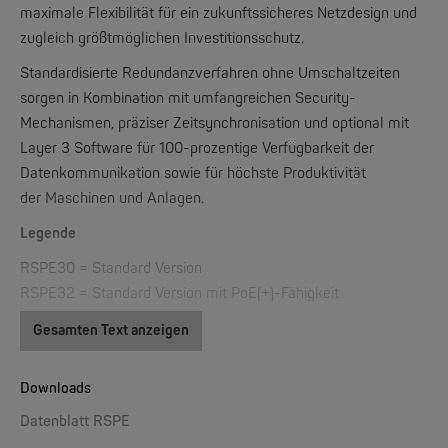
maximale Flexibilität für ein zukunftssicheres Netzdesign und
zugleich größtmöglichen Investitionsschutz.
Standardisierte Redundanzverfahren ohne Umschaltzeiten
W&T
Web-IO 4.0 Digital Logger 16xIn/Out
sorgen in Kombination mit umfangreichen Security-
Mechanismen, präziser Zeitsynchronisation und optional mit
Layer 3 Software für 100-prozentige Verfügbarkeit der
NEW
Datenkommunikation sowie für höchste Produktivität
der Maschinen und Anlagen.
Legende
RSPE30 = Standard Version
RSPE32 = Standard Version mit PoE(+)-Fähigkeit
RSPE35 = Standard Version mit erweiterter Redundanz HSR,
Gesamten Text anzeigen
W&T
PRP, Fast MRP
WLAN-Thermometer 1x Pt100
RSPE37 = Standard Version mit erweiterter Redundanz HSR,
Downloads
PRP, Fast MRP und PoE(+)
NEW
Datenblatt RSPE
24
04
4O7
T99