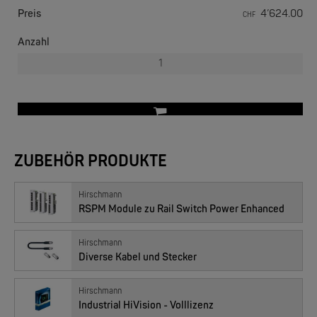
Preis
4’624.00
EKS ENGEL
CHF
FIMP LWL Spleissboxen Multimode OM4 für DIN
Anzahl
ZUBEHÖR PRODUKTE
Hirschmann
MOXA
RSPM Module zu Rail Switch Power Enhanced
EDS-2005/EDS-2008 | 5/8 Ports Entry Level unmanaged Ethernet Switches
Hirschmann
Diverse Kabel und Stecker
Hirschmann
Industrial HiVision - Volllizenz