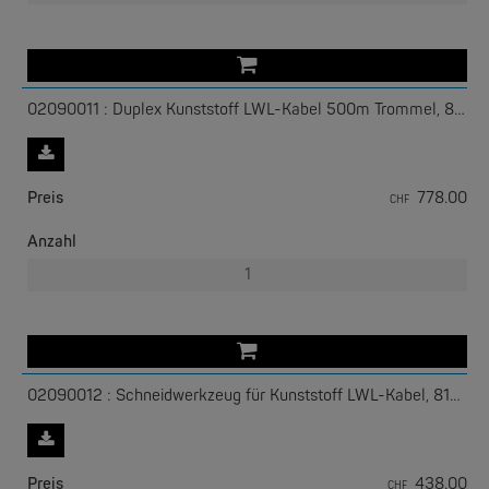
02090011 : Duplex Kunststoff LWL-Kabel 500m Trommel, 81500
W&T
Com-Server, Modbus Gateway | TCP/IP <-> Seriell
Preis
778.00
CHF
Anzahl
NEW
02090012 : Schneidwerkzeug für Kunststoff LWL-Kabel, 81600
W&T
USB 3.0-Hub Industry
Preis
438.00
CHF