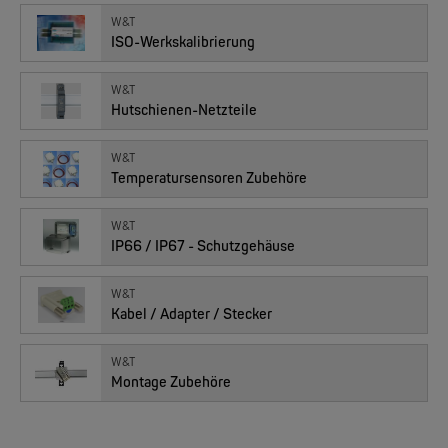
EKS ENGEL
W&T
FIMP LWL Spleissboxen Multimode OM4 für DIN
ISO-Werkskalibrierung
W&T
Hutschienen-Netzteile
W&T
Temperatursensoren Zubehöre
W&T
IP66 / IP67 - Schutzgehäuse
MOXA
W&T
EDS-2005/EDS-2008 | 5/8 Ports Entry Level unmanaged Ethernet Switches
Kabel / Adapter / Stecker
W&T
Montage Zubehöre