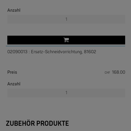
Anzahl
02090013 : Ersatz-Schneidvorrichtung, 81602
EKS ENGEL
e-Light 1000-4AC, unmanaged, 230V
Preis
168.00
CHF
Anzahl
ZUBEHÖR PRODUKTE