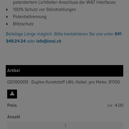
patentiertem Lichtleiter-Anschluss der W&T Interfaces
100% Schutz vor Störstrahlungen
Potentialtrennung
W&T
Blitzschutz
Web-IO 4.0 Digital Logger 16xIn/Out
Beliebige Länge möglich: Bitte kontaktieren Sie uns unter
041
349 24 24
oder
info@inroi.ch
NEW
Artikel
02090009 : Duplex Kunststoff LWL-Kabel, pro Meter, 81100
W&T
WLAN-Thermometer 1x Pt100
Preis
4.00
CHF
Anzahl
NEW