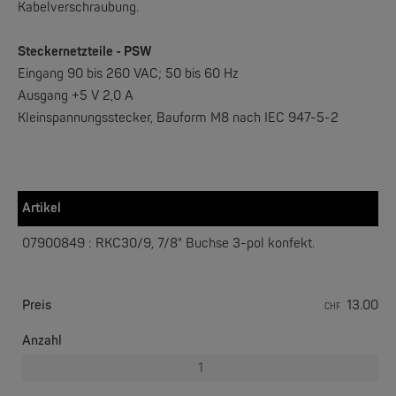
Kabelverschraubung.
Steckernetzteile - PSW
W&T
Eingang 90 bis 260 VAC; 50 bis 60 Hz
Web-IO 4.0 Digital Logger 16xIn/Out
Ausgang +5 V 2,0 A
Kleinspannungsstecker, Bauform M8 nach IEC 947-5-2
NEW
Artikel
07900849 : RKC30/9, 7/8" Buchse 3-pol konfekt.
W&T
Preis
13.00
CHF
WLAN-Thermometer 1x Pt100
Anzahl
NEW