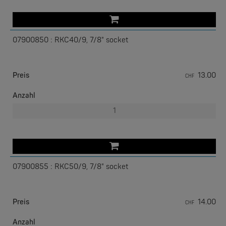
07900850 : RKC40/9, 7/8" socket
W&T
Preis
13.00
CHF
Com-Server, Modbus Gateway | TCP/IP <-> Seriell
Anzahl
NEW
07900855 : RKC50/9, 7/8" socket
Preis
14.00
W&T
CHF
USB 3.0-Hub Industry
Anzahl