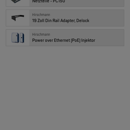
Netzteile - PC150
EKS ENGEL
FIMP LWL Spleissboxen Multimode OM4 für DIN
Hirschmann
19 Zoll Din Rail Adapter, Delock
Hirschmann
Power over Ethernet (PoE) Injektor
MOXA
EDS-2005/EDS-2008 | 5/8 Ports Entry Level unmanaged Ethernet Switches