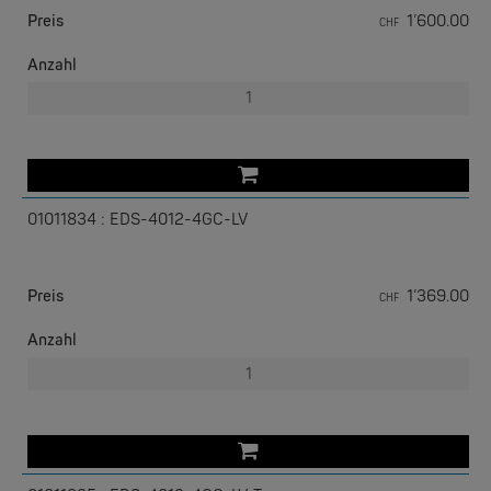
Preis
1’600.00
CHF
Anzahl
01011834 : EDS-4012-4GC-LV
EKS ENGEL
e-Light 1000-4AC, unmanaged, 230V
Preis
1’369.00
CHF
Anzahl