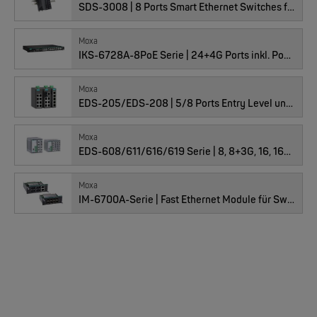
SDS-3008 | 8 Ports Smart Ethernet Switches für Industrie
01011837 : EDS-4012-4GS-HV-T
Moxa
IKS-6728A-8PoE Serie | 24+4G Ports inkl. PoE+ Modulare managed Gigabit Ethernet-Switches
MOXA
EDS-205/EDS-208 | 5/8 Ports Entry Level unmanaged Ethernet Switches
Moxa
Preis
1’495.00
CHF
EDS-205/EDS-208 | 5/8 Ports Entry Level unmanaged Ethernet Switches
Anzahl
NEW
Moxa
EDS-608/611/616/619 Serie | 8, 8+3G, 16, 16+3G Ports kompakt, modularer managed Ethernet Switches
Moxa
IM-6700A-Serie | Fast Ethernet Module für Switches der IKS Reihe
01011838 : EDS-4012-4GS-LV
MOXA
EDS-4008 | 8 Port POE+ Industrial Ethernet Switches
Preis
1’264.00
CHF
Anzahl
NEW