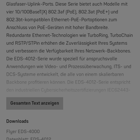
Glasfaser-Uplink-Ports. Diese Serie bietet auch Modelle mit
vier 10/100BaseT(X) 802.3af (PoE), 802.3at (PoE+) und
802.3bt-kompatiblen Ethernet-PoE-Portoptionen zum
W&T
Anschluss von PoE-Geräten mit hoher Bandbreite.
Web-IO 4.0 Digital Logger 16xIn/Out
Redundante Ethernet-Technologien wie TurboRing, TurboChain
und RSTP/STPin erhöhen die Zuverlässigkeit Ihres Systems
NEW
und verbessern die Verfügbarkeit Ihres Netzwerk-Backbones.
Die EDS-4012-Serie wurde speziell für anspruchsvolle
Anwendungen wie Video- und Prozessüberwachung, ITS- und
DCS-Systeme entwickelt, die alle von einem skalierbaren
Backbone profitieren können. Die EDS-4012-Serie entspricht
den industriellen Cybersicherheitszertifizierungen IEC62443-
4-2 und IEC62443-4-1, die sowohl die Produktsicherheit als
Gesamten Text anzeigen
W&T
auch die Anforderungen des sicheren
WLAN-Thermometer 1x Pt100
Entwicklungslebenszyklus abdecken und unseren Kunden
dabei helfen, die Compliance-Anforderungen eines sicheren
Downloads
industriellen Netzwerkdesigns zu erfüllen
NEW
Flyer EDS-4000
Datenblatt: EDS-4012