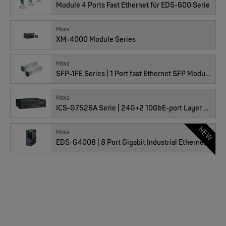
Module 4 Ports Fast Ethernet für EDS-600 Serie
01011865 : EDS-G4012-8P-4QGS-LVA-T
Moxa
XM-4000 Module Series
Moxa
Preis
2’759.00
CHF
MOXA
SFP-1FE Series | 1 Port fast Ethernet SFP Module
EDS-4014 | 14 Port Industrial Ethernet Switches
Anzahl
Moxa
ICS-G7526A Serie | 24G+2 10GbE-port Layer 2 Full Gigabit
NEW
NEW
Moxa
EDS-G4008 | 8 Port Gigabit Industrial Ethernet Switches
01011866 : EDS-G4012-8P-4QGS-LVB
Preis
2’748.00
CHF
MOXA
Anzahl
EDS-G2005/EDS-G2008 | 5/8 Ports Entry Level unmanaged Ethernet Switches