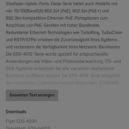
Glasfaser-Uplink-Ports. Diese Serie bietet auch Modelle mit
vier 10/100BaseT(X) 802.3af (PoE), 802.3at (PoE+) und
802.3bt-kompatiblen Ethernet-PoE-Portoptionen zum
Anschluss von PoE-Geräten mit hoher Bandbreite.
Redundante Ethernet-Technologien wie TurboRing, TurboChain
W&T
und RSTP/STPin erhöhen die Zuverlässigkeit Ihres Systems
Web-IO 4.0 Digital Logger 16xIn/Out
und verbessern die Verfügbarkeit Ihres Netzwerk-Backbones.
Die EDS-4012-Serie wurde speziell für anspruchsvolle
NEW
Anwendungen wie Video- und Prozessüberwachung, ITS- und
DCS-Systeme entwickelt, die alle von einem skalierbaren
Backbone profitieren können. Die EDS-4012-Serie entspricht
den industriellen Cybersicherheitszertifizierungen IEC62443-
4-2 und IEC62443-4-1, die sowohl die Produktsicherheit als
Gesamten Text anzeigen
auch die Anforderungen des sicheren
Entwicklungslebenszyklus abdecken und unseren Kunden
dabei helfen, die Compliance-Anforderungen eines sicheren
Downloads
W&T
WLAN-Thermometer 1x Pt100
industriellen Netzwerkdesigns zu erfüllen
Flyer EDS-4000
Datenblatt: EDS-G4012