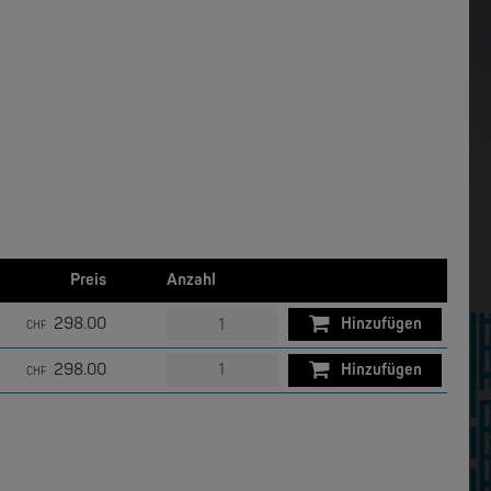
W&T
Com-Server, Modbus Gateway | TCP/IP <-> Seriell
USB 3.0-Hub Industry
NEW
NEW
Preis
Anzahl
298.00
Hinzufügen
MOXA
CHF
EDS-4012 | 12 Port POE+ Industrial Ethernet Switches
EDS-4014 | 14 Port Industrial Ethernet Switches
298.00
Hinzufügen
CHF
NEW
NEW