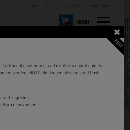
Home
Kontakt
Datenschutz
Impressum
0
NEW
uftfeuchtigkeit erfasst und die Werte über Single Pair
erbunden werden, MQTT-Meldungen absetzen und Push
NEW
NEW
arauf zugreifen
er Büro überwachen