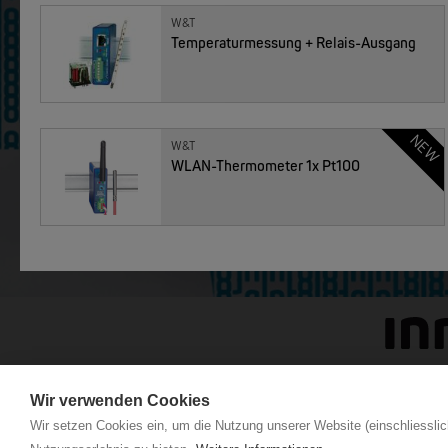
W&T
Temperaturmessung + Relais-Ausgang
MOXA
MOXA
EDS-G2005/EDS-G2008 | 5/8 Ports Entry Level unmanaged Ethernet Switches
NEW
W&T
WLAN-Thermometer 1x Pt100
Alle 54 anzeigen
Wir verwenden Cookies
Wir setzen Cookies ein, um die Nutzung unserer Website (einschliesslic