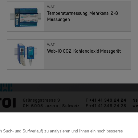
W&T
Temperaturmessung, Mehrkanal 2-8
Messungen
MOXA
EDS-G4008 | 8 Port Gigabit Industrial Ethernet Switches
W&T
Web-IO CO2, Kohlendioxid Messgerät
Mehr anzeigen
Grüneggstrasse 9
T +41 41 349 24 24
Na
CH-6005 Luzern | Schweiz
F +41 41 349 24 25
ww
h Such- und Surfverlauf) zu analysieren und Ihnen ein noch besseres