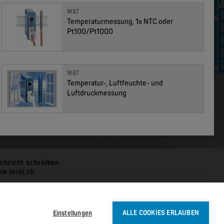
W&T
Temperaturmessung, 1x NTC oder
Pt100/Pt1000
MOXA
EDS-G4012 | 12 Port POE+ Gigabit Industrial Ethernet Switches
EDS-G4014 | 14 Port Gigabit Industrial Ethernet Switches
W&T
Temperatur-, Luftfeuchte- und
Luftdruckmessung
chricht schreiben
w.inroi.ch
Einstellungen
ALLE COOKIES ERLAUBEN