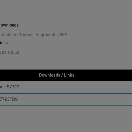
W&T
rmometer 1x Pt100
ownloads
atenblatt Thermo-Hygrometer SPE
NEW
inks
W&T Cloud
Downloads / Links
me, 57723
MOXA
EDS-4009 | 9 Port Industrial Ethernet Switches
57723TB9
NEW