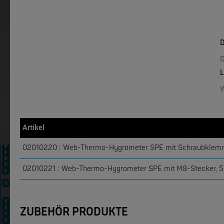
W&T
W&T
Web-IO 4.0 Digital Logger 16xIn/Out
WLAN-The
D
D
NEW
L
Artikel
02010220 : Web-Thermo-Hygrometer SPE mit Schraubklem
MOXA
MOXA
EDS-4008 | 8 Port POE+ Industrial Ethernet Switches
02010221 : Web-Thermo-Hygrometer SPE mit M8-Stecker, 
NEW
ZUBEHÖR PRODUKTE