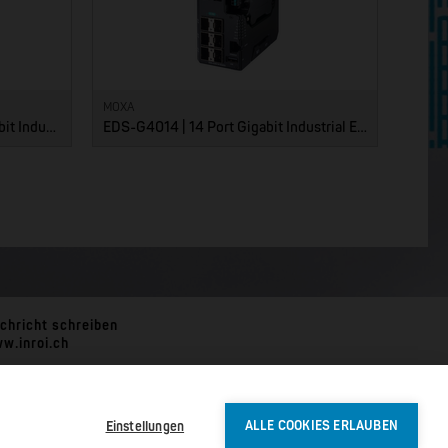
MOXA
EDS-G4012 | 12 Port POE+ Gigabit Industrial Ethernet Switches
EDS-G4014 | 14 Port Gigabit Industrial Ethernet Switches
chricht schreiben
w.inroi.ch
Einstellungen
ALLE COOKIES ERLAUBEN