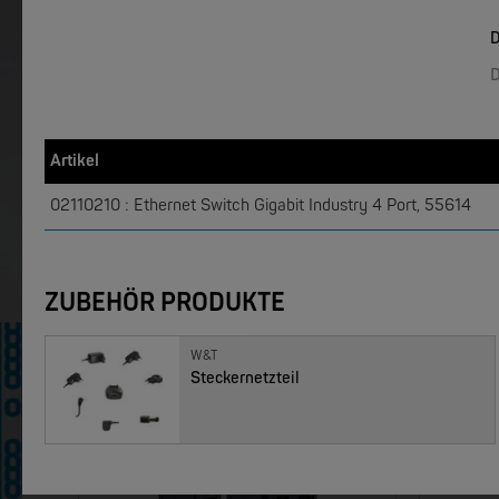
D
W&T
W&T
Web-IO 4.0 Digital Logger 16xIn/Out
WLAN-The
D
NEW
Artikel
02110210 : Ethernet Switch Gigabit Industry 4 Port, 55614
ZUBEHÖR PRODUKTE
MOXA
MOXA
EDS-4008 | 8 Port POE+ Industrial Ethernet Switches
W&T
Steckernetzteil
NEW