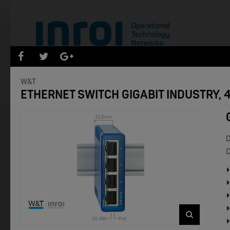
PRODUKTENEUHEITEN
W&T
ETHERNET SWITCH GIGABIT INDUSTRY, 
Filter zurücksetzen
- Marken -
D
NEW