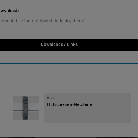
ownloads
W&T
rmometer 1x Pt100
atenblatt: Ethernet Switch Industry 4 Port
NEW
Downloads / Links
MOXA
EDS-4009 | 9 Port Industrial Ethernet Switches
W&T
Hutschienen-Netzteile
NEW