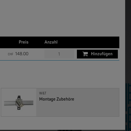
W&T
Com-Server, Modbus Gateway | TCP/IP <-> Seriell
USB 3.0-Hub Industry
NEW
NEW
Preis
Anzahl
148.00
Hinzufügen
CHF
MOXA
EDS-4012 | 12 Port POE+ Industrial Ethernet Switches
EDS-4014 | 14 Port Industrial Ethernet Switches
W&T
Montage Zubehöre
NEW
NEW