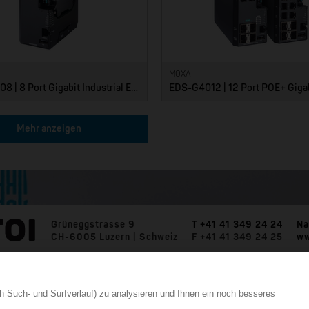
MOXA
EDS-G4008 | 8 Port Gigabit Industrial Ethernet Switches
Mehr anzeigen
Grüneggstrasse 9
T +41 41 349 24 24
Na
CH-6005 Luzern | Schweiz
F +41 41 349 24 25
ww
h Such- und Surfverlauf) zu analysieren und Ihnen ein noch besseres