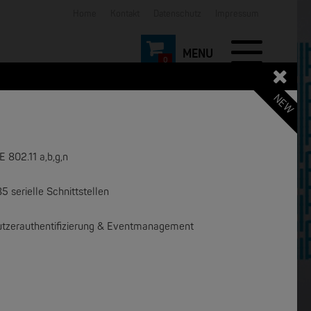
Home
Kontakt
Datenschutz
Impressum
0
NEW
 802.11 a,b,g,n
serielle Schnittstellen
NEW
NEW
nutzerauthentifizierung & Eventmanagement