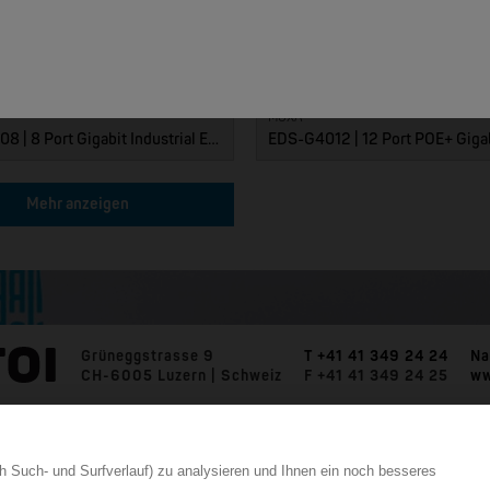
MOXA
EDS-G4008 | 8 Port Gigabit Industrial Ethernet Switches
Mehr anzeigen
Grüneggstrasse 9
T +41 41 349 24 24
Na
CH-6005 Luzern | Schweiz
F +41 41 349 24 25
ww
h Such- und Surfverlauf) zu analysieren und Ihnen ein noch besseres