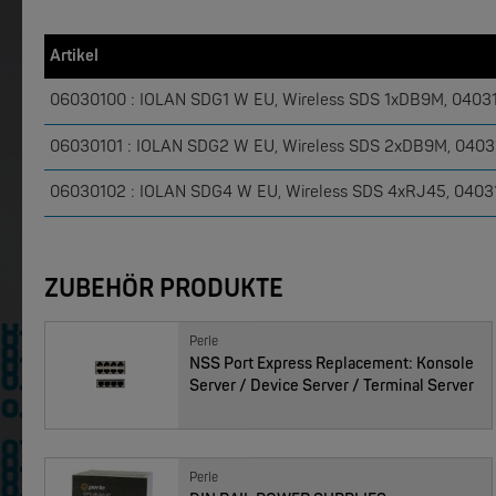
W&T
W&T
Artikel
Web-IO 4.0 Digital Logger 16xIn/Out
WLAN-The
06030100 : IOLAN SDG1 W EU, Wireless SDS 1xDB9M, 0403
NEW
06030101 : IOLAN SDG2 W EU, Wireless SDS 2xDB9M, 040
06030102 : IOLAN SDG4 W EU, Wireless SDS 4xRJ45, 040
ZUBEHÖR PRODUKTE
MOXA
MOXA
Perle
EDS-4008 | 8 Port POE+ Industrial Ethernet Switches
NSS Port Express Replacement: Konsole
Server / Device Server / Terminal Server
NEW
Perle