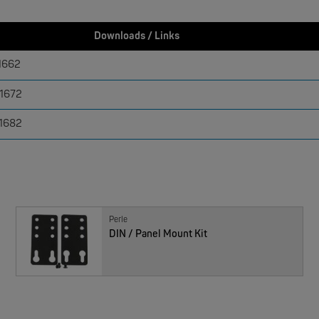
W&T
Downloads / Links
rmometer 1x Pt100
1662
NEW
31672
31682
MOXA
Perle
EDS-4009 | 9 Port Industrial Ethernet Switches
DIN / Panel Mount Kit
NEW