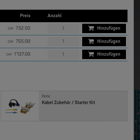
W&T
Preis
Anzahl
Com-Server, Modbus Gateway | TCP/IP <-> Seriell
USB 3.0-Hub Industry
732.00
Hinzufügen
CHF
NEW
NEW
755.00
Hinzufügen
CHF
1’137.00
Hinzufügen
CHF
MOXA
Perle
EDS-4012 | 12 Port POE+ Industrial Ethernet Switches
EDS-4014 | 14 Port Industrial Ethernet Switches
Kabel Zubehör / Starter Kit
NEW
NEW