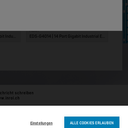
MOXA
EDS-G4012 | 12 Port POE+ Gigabit Industrial Ethernet Switches
EDS-G4014 | 14 Port Gigabit Industrial Ethernet Switches
chricht schreiben
w.inroi.ch
Einstellungen
ALLE COOKIES ERLAUBEN