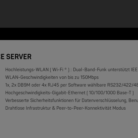
CE SERVER
Hochleistungs-WLAN ( Wi-Fi ® ) : Dual-Band-Funk unterstützt IEEE
WLAN-Geschwindigkeiten von bis zu 150Mbps
1x, 2x DB9M oder 4x RJ45 per Software wählbare RS232/422/485 
Hochgeschwindigkeits-Gigabit-Ethernet ( 10/100/1000 Base-T )
NEW
Verbesserte Sicherheitsfunktionen für Datenverschlüsselung, Be
Drahtlose Infrastruktur & Peer-to-Peer-Konnektivität Modus