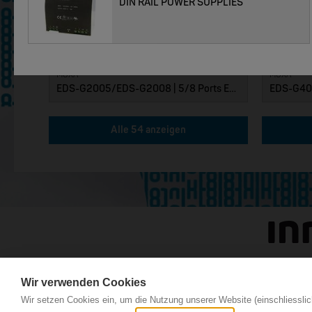
DIN RAIL POWER SUPPLIES
MOXA
MOXA
EDS-G2005/EDS-G2008 | 5/8 Ports Entry Level unmanaged Ethernet Switches
Alle 54 anzeigen
Wir verwenden Cookies
Wir setzen Cookies ein, um die Nutzung unserer Website (einschliesslic