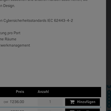
n Design.
W&T
Com-Server, Modbus Gateway | TCP/IP <-> Seriell
USB 3.0-Hub Industry
en Cybersicherheitsstandards IEC 62443-4-2
NEW
NEW
tung pro Port
eine Räume
 Netzwerkmanagement
MOXA
EDS-4012 | 12 Port POE+ Industrial Ethernet Switches
EDS-4014 | 14 Port Industrial Ethernet Switches
Preis
Anzahl
NEW
NEW
1’236.00
Hinzufügen
CHF