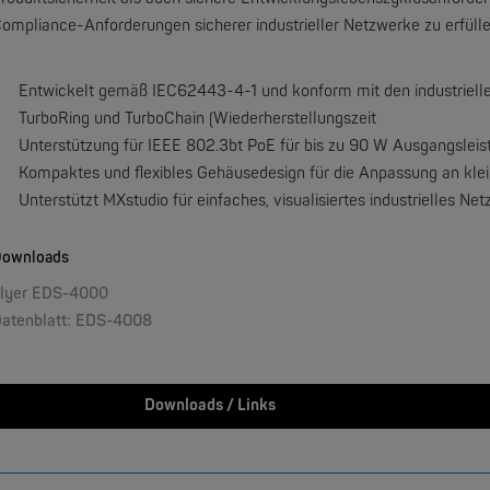
ompliance-Anforderungen sicherer industrieller Netzwerke zu erfülle
W&T
rmometer 1x Pt100
Entwickelt gemäß IEC62443-4-1 und konform mit den industriell
TurboRing und TurboChain (Wiederherstellungszeit
NEW
Unterstützung für IEEE 802.3bt PoE für bis zu 90 W Ausgangsleis
Kompaktes und flexibles Gehäusedesign für die Anpassung an kl
Unterstützt MXstudio für einfaches, visualisiertes industrielles
ownloads
lyer EDS-4000
atenblatt: EDS-4008
MOXA
EDS-4009 | 9 Port Industrial Ethernet Switches
Downloads / Links
NEW