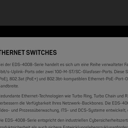
ETHERNET SWITCHES
ei der EDS-4008-Serie handelt es sich um eine Reihe verwalteter Fas
bit/s-Uplink-Ports oder zwei 100-M-ST/SC-Glasfaser-Ports. Diese Se
PoE), 802.3at (PoE+) und 802.3bt-kompatiblen Ethernet-PoE-Port-
andbreite.
NEW
edundante Ethernet-Technologien wie Turbo Ring, Turbo Chain und R
erbessern die Verfügbarkeit Ihres Netzwerk-Backbones. Die EDS-40
ideo- und Prozessüberwachung, ITS- und DCS-Systeme entwickelt, di
ie EDS-4008-Serie entspricht den industriellen Cybersicherheitsze
roduktsicherheit als auch sichere Entwicklungslebenszyklusanforde