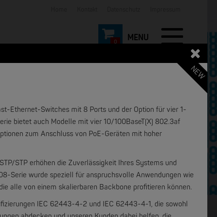
Home
Kontakt
Datenschutz
Impressum
0
NEW
t-Ethernet-Switches mit 8 Ports und der Option für vier 1-
rie bietet auch Modelle mit vier 10/100BaseT(X) 802.3af
Optionen zum Anschluss von PoE-Geräten mit hoher
NEW
NEW
STP/STP erhöhen die Zuverlässigkeit Ihres Systems und
08-Serie wurde speziell für anspruchsvolle Anwendungen wie
e alle von einem skalierbaren Backbone profitieren können.
rtifizierungen IEC 62443-4-2 und IEC 62443-4-1, die sowohl
rungen abdecken und unseren Kunden dabei helfen, die