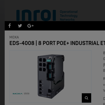
PRODUKTENEUHEITEN
MOXA
EDS-4008 | 8 PORT POE+ INDUSTRIAL 
Filter zurücksetzen
B
- Marken -
G
(
B
NEW
R
v
V
D
P