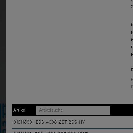
C
W&T
W&T
Web-IO 4.0 Digital Logger 16xIn/Out
WLAN-The
NEW
D
F
D
MOXA
MOXA
EDS-4008 | 8 Port POE+ Industrial Ethernet Switches
Artikel
NEW
01011800 : EDS-4008-2GT-2GS-HV