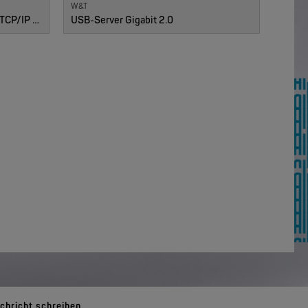
W&T
Com-Server, Modbus Gateway | TCP/IP <-> Seriell
USB-Server Gigabit 2.0
chricht schreiben