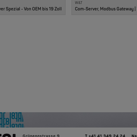
W&T
r Spezial - Von OEM bis 19 Zoll
Grüneggstrasse 9
T +41 41 349 24 24
Na