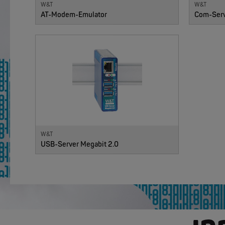
W&T
W&T
AT-Modem-Emulator
Com-Serve
W&T
USB-Server Megabit 2.0