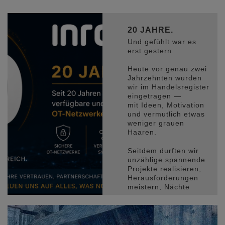
20 JAHRE.
Und gefühlt war es
erst gestern.
Heute vor genau zwei
Jahrzehnten wurden
wir im Handelsregister
eingetragen —
mit Ideen, Motivation
und vermutlich etwas
weniger grauen
Haaren.
Seitdem durften wir
unzählige spannende
Projekte realisieren,
Herausforderungen
meistern, Nächte
durchdiskutieren,
Lösungen finden und
gemeinsam wachsen.
Was geblieben ist: die