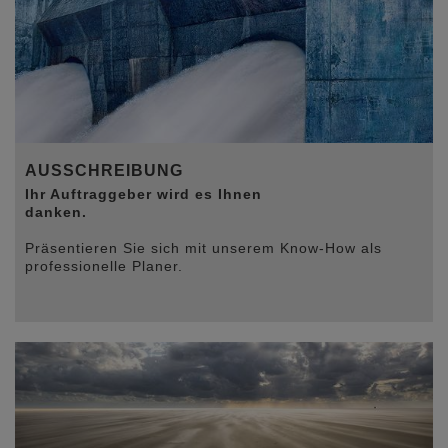
Leidenschaft für das,
was wir tun - und vor
allem die
Zusammenarbeit mit
grossartigen
Kundinnen und
Kunden.
Die Reise ist noch
AUSSCHREIBUNG
lange nicht zu Ende.
Im Gegenteil: Wir
Ihr Auftraggeber wird es Ihnen
freuen uns auf alles,
danken.
was noch kommt.
Auf neue Projekte,
Präsentieren Sie sich mit unserem Know-How als
neue Ideen, neue
professionelle Planer.
Technologien — und
natürlich auf Sie.
Herzlichen Dank für
Ihre langjährige Treue,
das Vertrauen und die
vielen gemeinsamen
Jahre.
Ohne Sie gäbe es
diese 20 Jahre nicht.