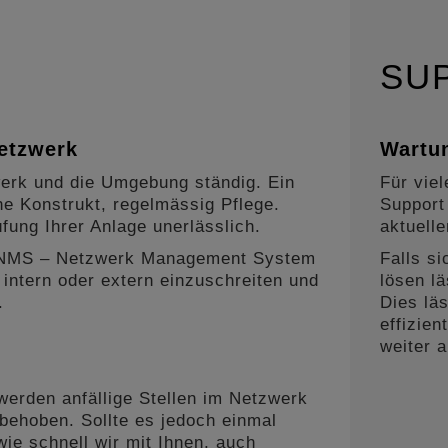
SU
etzwerk
Wartu
werk und die Umgebung ständig. Ein
Für vie
he Konstrukt, regelmässig Pflege.
Support 
fung Ihrer Anlage unerlässlich.
aktuell
n NMS – Netzwerk Management System
Falls s
intern oder extern einzuschreiten und
lösen l
.
Dies läs
effizien
weiter a
werden anfällige Stellen im Netzwerk
 behoben. Sollte es jedoch einmal
wie schnell wir mit Ihnen, auch